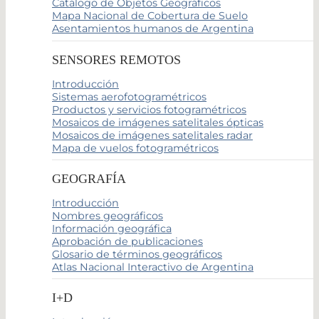
Catálogo de Objetos Geográficos
Mapa Nacional de Cobertura de Suelo
Asentamientos humanos de Argentina
SENSORES REMOTOS
Introducción
Sistemas aerofotogramétricos
Productos y servicios fotogramétricos
Mosaicos de imágenes satelitales ópticas
Mosaicos de imágenes satelitales radar
Mapa de vuelos fotogramétricos
GEOGRAFÍA
Introducción
Nombres geográficos
Información geográfica
Aprobación de publicaciones
Glosario de términos geográficos
Atlas Nacional Interactivo de Argentina
I+D