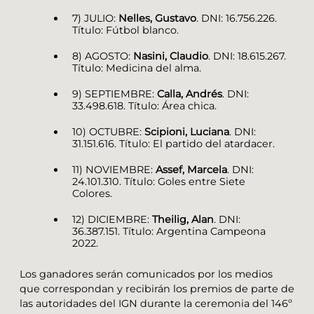
7) JULIO:
Nelles, Gustavo
. DNI: 16.756.226.
Título: Fútbol blanco.
8) AGOSTO:
Nasini, Claudio
. DNI: 18.615.267.
Título: Medicina del alma.
9) SEPTIEMBRE:
Calla, Andrés
. DNI:
33.498.618. Título: Área chica.
10) OCTUBRE:
Scipioni, Luciana
. DNI:
31.151.616. Título: El partido del atardacer.
11) NOVIEMBRE:
Assef, Marcela
. DNI:
24.101.310. Título: Goles entre Siete
Colores.
12) DICIEMBRE:
Theilig, Alan
. DNI:
36.387.151. Título: Argentina Campeona
2022.
Los ganadores serán comunicados por los medios
que correspondan y recibirán los premios de parte de
las autoridades del IGN durante la ceremonia del 146º