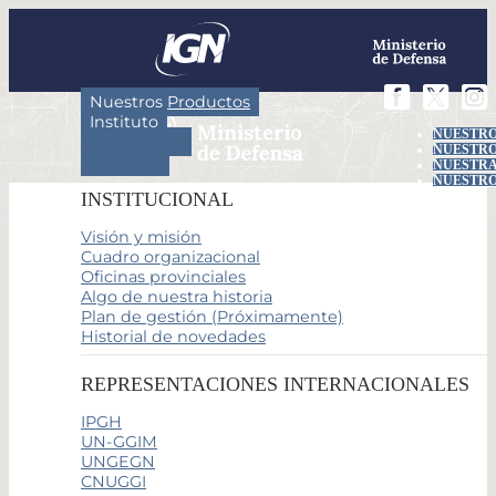
Nuestros Productos
Instituto
NUESTRO
Actividades
NUESTRO
Servicios
NUESTRA
NUESTRO
INSTITUCIONAL
Visión y misión
Cuadro organizacional
Oficinas provinciales
Algo de nuestra historia
Plan de gestión (Próximamente)
Historial de novedades
REPRESENTACIONES INTERNACIONALES
IPGH
UN-GGIM
UNGEGN
CNUGGI