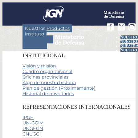
Nuestros Productos
Instituto
NUESTRO
Actividades
NUESTRO
Servicios
NUESTRA
NUESTRO
INSTITUCIONAL
Visión y misión
Cuadro organizacional
Oficinas provinciales
Algo de nuestra historia
Plan de gestión (Próximamente)
Historial de novedades
REPRESENTACIONES INTERNACIONALES
IPGH
UN-GGIM
UNGEGN
CNUGGI