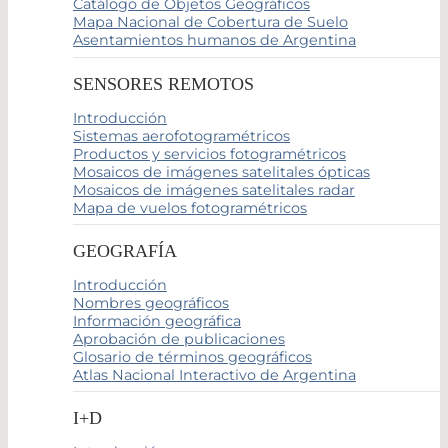
Catálogo de Objetos Geográficos
Mapa Nacional de Cobertura de Suelo
Asentamientos humanos de Argentina
SENSORES REMOTOS
Introducción
Sistemas aerofotogramétricos
Productos y servicios fotogramétricos
Mosaicos de imágenes satelitales ópticas
Mosaicos de imágenes satelitales radar
Mapa de vuelos fotogramétricos
GEOGRAFÍA
Introducción
Nombres geográficos
Información geográfica
Aprobación de publicaciones
Glosario de términos geográficos
Atlas Nacional Interactivo de Argentina
I+D