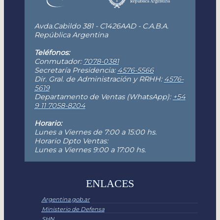
Avda.Cabildo 381 - C1426AAD - C.A.B.A.
República Argentina
Teléfonos:
Conmutador:
7078-0381
Secretaría Presidencia:
4576-5566
Dir. Gral. de Administración y RRHH:
4576-
5619
Departamento de Ventas (WhatsApp):
+54
9 11 7058-8204
Horario:
Lunes a Viernes de 7:00 a 15:00 hs.
Horario Dpto Ventas:
Lunes a Viernes 9:00 a 17:00 hs.
ENLACES
Argentina.gob.ar
Ministerio de Defensa
SHN