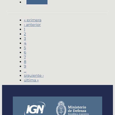
Novedades
« primera
‹ anterior
1
2
3
4
5
6
7
8
9
…
siguiente ›
última »