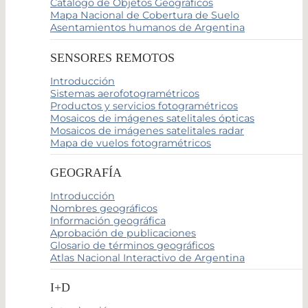
Catálogo de Objetos Geográficos
Mapa Nacional de Cobertura de Suelo
Asentamientos humanos de Argentina
SENSORES REMOTOS
Introducción
Sistemas aerofotogramétricos
Productos y servicios fotogramétricos
Mosaicos de imágenes satelitales ópticas
Mosaicos de imágenes satelitales radar
Mapa de vuelos fotogramétricos
GEOGRAFÍA
Introducción
Nombres geográficos
Información geográfica
Aprobación de publicaciones
Glosario de términos geográficos
Atlas Nacional Interactivo de Argentina
I+D