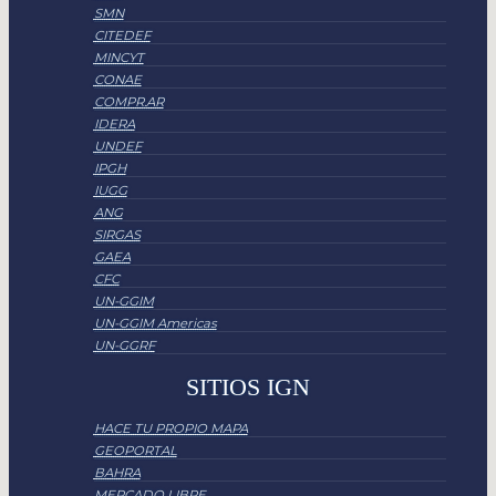
SMN
CITEDEF
MINCYT
CONAE
COMPR.AR
IDERA
UNDEF
IPGH
IUGG
ANG
SIRGAS
GAEA
CFC
UN-GGIM
UN-GGIM Americas
UN-GGRF
SITIOS IGN
HACE TU PROPIO MAPA
GEOPORTAL
BAHRA
MERCADO LIBRE