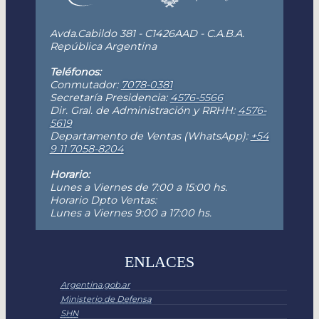
Avda.Cabildo 381 - C1426AAD - C.A.B.A.
República Argentina
Teléfonos:
Conmutador:
7078-0381
Secretaría Presidencia:
4576-5566
Dir. Gral. de Administración y RRHH:
4576-
5619
Departamento de Ventas (WhatsApp):
+54
9 11 7058-8204
Horario:
Lunes a Viernes de 7:00 a 15:00 hs.
Horario Dpto Ventas:
Lunes a Viernes 9:00 a 17:00 hs.
ENLACES
Argentina.gob.ar
Ministerio de Defensa
SHN