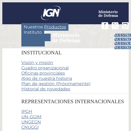
Nuestros Productos
Instituto
NUESTRO
Actividades
NUESTRO
Servicios
NUESTRA
NUESTRO
INSTITUCIONAL
Visión y misión
Cuadro organizacional
Oficinas provinciales
Algo de nuestra historia
Plan de gestión (Próximamente)
Historial de novedades
REPRESENTACIONES INTERNACIONALES
IPGH
UN-GGIM
UNGEGN
CNUGGI