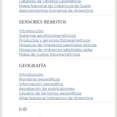
Catálogo de Objetos Geográficos
Mapa Nacional de Cobertura de Suelo
Asentamientos humanos de Argentina
SENSORES REMOTOS
Introducción
Sistemas aerofotogramétricos
Productos y servicios fotogramétricos
Mosaicos de imágenes satelitales ópticas
Mosaicos de imágenes satelitales radar
Mapa de vuelos fotogramétricos
GEOGRAFÍA
Introducción
Nombres geográficos
Información geográfica
Aprobación de publicaciones
Glosario de términos geográficos
Atlas Nacional Interactivo de Argentina
I+D