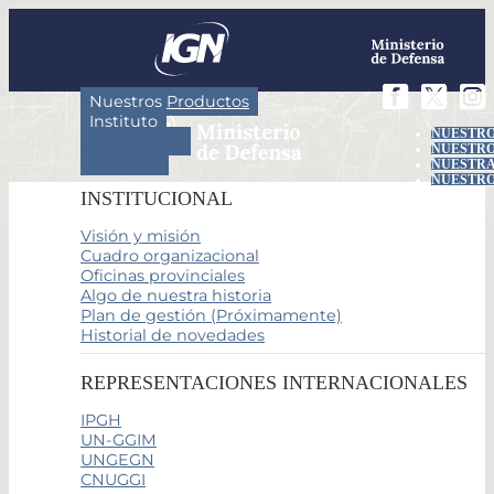
Nuestros Productos
Instituto
NUESTRO
Actividades
NUESTRO
Servicios
NUESTRA
NUESTRO
INSTITUCIONAL
Visión y misión
Cuadro organizacional
Oficinas provinciales
Algo de nuestra historia
Plan de gestión (Próximamente)
Historial de novedades
REPRESENTACIONES INTERNACIONALES
IPGH
UN-GGIM
UNGEGN
CNUGGI