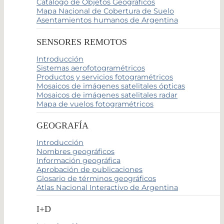
Catálogo de Objetos Geográficos
Mapa Nacional de Cobertura de Suelo
Asentamientos humanos de Argentina
SENSORES REMOTOS
Introducción
Sistemas aerofotogramétricos
Productos y servicios fotogramétricos
Mosaicos de imágenes satelitales ópticas
Mosaicos de imágenes satelitales radar
Mapa de vuelos fotogramétricos
GEOGRAFÍA
Introducción
Nombres geográficos
Información geográfica
Aprobación de publicaciones
Glosario de términos geográficos
Atlas Nacional Interactivo de Argentina
I+D