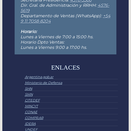
Dir. Gral. de Administración y RRHH:
4576-
5619
Departamento de Ventas (WhatsApp):
+54
9 11 7058-8204
Horario:
Lunes a Viernes de 7:00 a 15:00 hs.
Horario Dpto Ventas:
Lunes a Viernes 9:00 a 17:00 hs.
ENLACES
Argentina.gob.ar
Ministerio de Defensa
SHN
SMN
CITEDEF
MINCYT
CONAE
COMPR.AR
IDERA
UNDEF