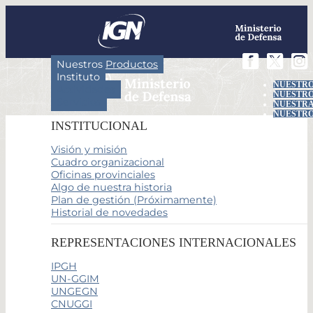
Nuestros Productos
Instituto
NUESTRO
Actividades
NUESTRO
Servicios
NUESTRA
NUESTRO
INSTITUCIONAL
Visión y misión
Cuadro organizacional
Oficinas provinciales
Algo de nuestra historia
Plan de gestión (Próximamente)
Historial de novedades
REPRESENTACIONES INTERNACIONALES
IPGH
UN-GGIM
UNGEGN
CNUGGI