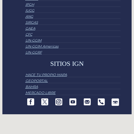
IPGH
IUGG
ANG
SIRGAS
GAEA
CFC
UN-GGIM
UN-GGIM Americas
UN-GGRF
SITIOS IGN
HACE TU PROPIO MAPA
GEOPORTAL
BAHRA
MERCADO LIBRE