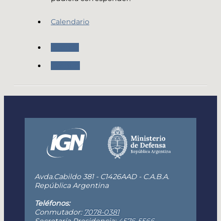
Calendario
Agenda
Eventos
Avda.Cabildo 381 - C1426AAD - C.A.B.A.
República Argentina
Teléfonos:
Conmutador:
7078-0381
Secretaría Presidencia:
4576-5566