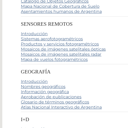
Catálogo de Objetos Geográficos
Mapa Nacional de Cobertura de Suelo
Asentamientos humanos de Argentina
SENSORES REMOTOS
Introducción
Sistemas aerofotogramétricos
Productos y servicios fotogramétricos
Mosaicos de imágenes satelitales ópticas
Mosaicos de imágenes satelitales radar
Mapa de vuelos fotogramétricos
GEOGRAFÍA
Introducción
Nombres geográficos
Información geográfica
Aprobación de publicaciones
Glosario de términos geográficos
Atlas Nacional Interactivo de Argentina
I+D