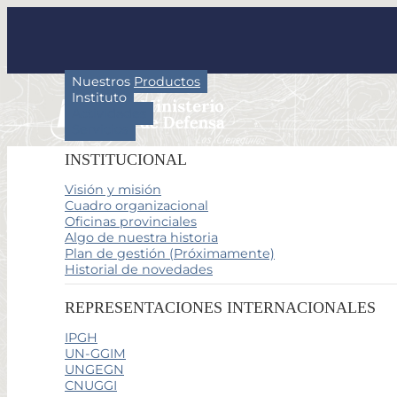
Nuestros Productos
Instituto
Actividades
Servicios
INSTITUCIONAL
Visión y misión
Cuadro organizacional
Oficinas provinciales
Algo de nuestra historia
Plan de gestión (Próximamente)
Historial de novedades
REPRESENTACIONES INTERNACIONALES
IPGH
UN-GGIM
UNGEGN
CNUGGI