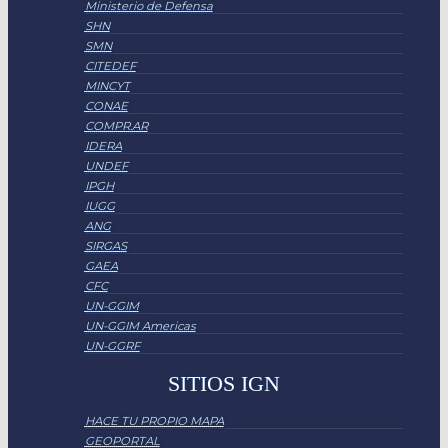
Ministerio de Defensa
SHN
SMN
CITEDEF
MINCYT
CONAE
COMPR.AR
IDERA
UNDEF
IPGH
IUGG
ANG
SIRGAS
GAEA
CFC
UN-GGIM
UN-GGIM Americas
UN-GGRF
SITIOS IGN
HACE TU PROPIO MAPA
GEOPORTAL