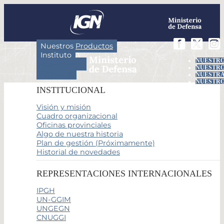
Nuestros Productos
Instituto
NUESTRO
Actividades
NUESTRO
Servicios
NUESTRA
NUESTRO
INSTITUCIONAL
Visión y misión
Cuadro organizacional
Oficinas provinciales
Algo de nuestra historia
Plan de gestión (Próximamente)
Historial de novedades
REPRESENTACIONES INTERNACIONALES
IPGH
UN-GGIM
UNGEGN
CNUGGI