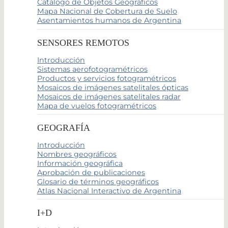
Catálogo de Objetos Geográficos
Mapa Nacional de Cobertura de Suelo
Asentamientos humanos de Argentina
SENSORES REMOTOS
Introducción
Sistemas aerofotogramétricos
Productos y servicios fotogramétricos
Mosaicos de imágenes satelitales ópticas
Mosaicos de imágenes satelitales radar
Mapa de vuelos fotogramétricos
GEOGRAFÍA
Introducción
Nombres geográficos
Información geográfica
Aprobación de publicaciones
Glosario de términos geográficos
Atlas Nacional Interactivo de Argentina
I+D