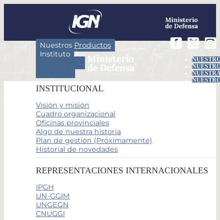
Nuestros Productos
Instituto
NUESTRO
Actividades
NUESTRO
Servicios
NUESTRA
NUESTRO
INSTITUCIONAL
Visión y misión
Cuadro organizacional
Oficinas provinciales
Algo de nuestra historia
Plan de gestión (Próximamente)
Historial de novedades
REPRESENTACIONES INTERNACIONALES
IPGH
UN-GGIM
UNGEGN
CNUGGI