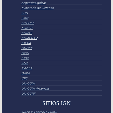
Argentina.gob.ar
Ministerio de Defensa
SHN
SMN
CITEDEF
MINCYT
CONAE
COMPR.AR
IDERA
UNDEF
IPGH
IUGG
ANG
SIRGAS
GAEA
CFC
UN-GGIM
UN-GGIM Americas
UN-GGRF
SITIOS IGN
HACE TU PROPIO MAPA