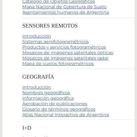
Catálogo de Objetos Geográficos
Mapa Nacional de Cobertura de Suelo
Asentamientos humanos de Argentina
SENSORES REMOTOS
Introducción
Sistemas aerofotogramétricos
Productos y servicios fotogramétricos
Mosaicos de imágenes satelitales ópticas
Mosaicos de imágenes satelitales radar
Mapa de vuelos fotogramétricos
GEOGRAFÍA
Introducción
Nombres geográficos
Información geográfica
Aprobación de publicaciones
Glosario de términos geográficos
Atlas Nacional Interactivo de Argentina
I+D