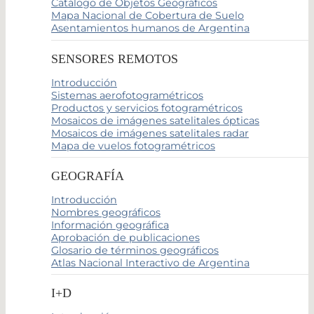
Catálogo de Objetos Geográficos
Mapa Nacional de Cobertura de Suelo
Asentamientos humanos de Argentina
SENSORES REMOTOS
Introducción
Sistemas aerofotogramétricos
Productos y servicios fotogramétricos
Mosaicos de imágenes satelitales ópticas
Mosaicos de imágenes satelitales radar
Mapa de vuelos fotogramétricos
GEOGRAFÍA
Introducción
Nombres geográficos
Información geográfica
Aprobación de publicaciones
Glosario de términos geográficos
Atlas Nacional Interactivo de Argentina
I+D