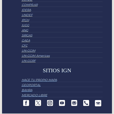
COMPR.AR
IDERA
UNDEF
IPGH
IUGG
ANG
SIRGAS
GAEA
CFC
UN-GGIM
UN-GGIM Americas
UN-GGRF
SITIOS IGN
HACE TU PROPIO MAPA
GEOPORTAL
BAHRA
MERCADO LIBRE