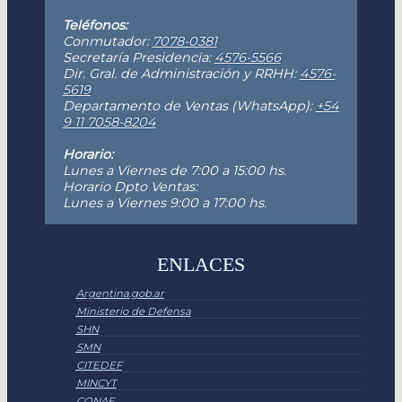
Teléfonos:
Conmutador:
7078-0381
Secretaría Presidencia:
4576-5566
Dir. Gral. de Administración y RRHH:
4576-
5619
Departamento de Ventas (WhatsApp):
+54
9 11 7058-8204
Horario:
Lunes a Viernes de 7:00 a 15:00 hs.
Horario Dpto Ventas:
Lunes a Viernes 9:00 a 17:00 hs.
ENLACES
Argentina.gob.ar
Ministerio de Defensa
SHN
SMN
CITEDEF
MINCYT
CONAE