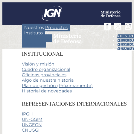
Nuestros Productos
Instituto
NUESTRO
Actividades
NUESTRO
Servicios
NUESTRA
NUESTRO
INSTITUCIONAL
Visión y misión
Cuadro organizacional
Oficinas provinciales
Algo de nuestra historia
Plan de gestión (Próximamente)
Historial de novedades
REPRESENTACIONES INTERNACIONALES
IPGH
UN-GGIM
UNGEGN
CNUGGI