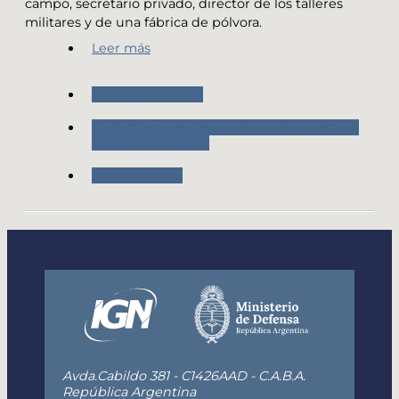
campo, secretario privado, director de los talleres
militares y de una fábrica de pólvora.
Leer más
Nuestro Instituto
Sede “Sargento Mayor Ingeniero Antonio
Alvarez Condarco”
Sedes del IGN
Avda.Cabildo 381 - C1426AAD - C.A.B.A.
República Argentina