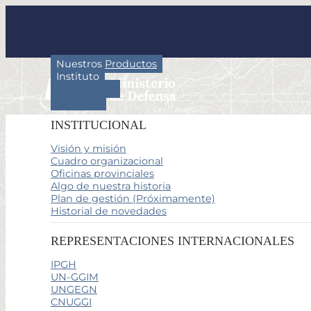
Nuestros Productos
Instituto
Actividades
Servicios
INSTITUCIONAL
Visión y misión
Cuadro organizacional
Oficinas provinciales
Algo de nuestra historia
Plan de gestión (Próximamente)
Historial de novedades
REPRESENTACIONES INTERNACIONALES
IPGH
UN-GGIM
UNGEGN
CNUGGI