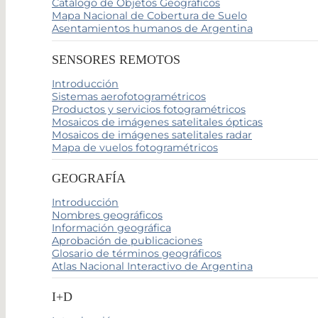
Catálogo de Objetos Geográficos
Mapa Nacional de Cobertura de Suelo
Asentamientos humanos de Argentina
SENSORES REMOTOS
Introducción
Sistemas aerofotogramétricos
Productos y servicios fotogramétricos
Mosaicos de imágenes satelitales ópticas
Mosaicos de imágenes satelitales radar
Mapa de vuelos fotogramétricos
GEOGRAFÍA
Introducción
Nombres geográficos
Información geográfica
Aprobación de publicaciones
Glosario de términos geográficos
Atlas Nacional Interactivo de Argentina
I+D