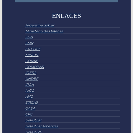
ENLACES
Argentina.gob.ar
Ministerio de Defensa
SHN
SMN
CITEDEF
MINCYT
CONAE
COMPR.AR
IDERA
UNDEF
IPGH
IUGG
ANG
SIRGAS
GAEA
CFC
UN-GGIM
UN-GGIM Americas
UN-GGRF