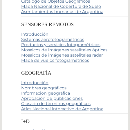
Catálogo de Objetos Geográficos
Mapa Nacional de Cobertura de Suelo
Asentamientos humanos de Argentina
SENSORES REMOTOS
Introducción
Sistemas aerofotogramétricos
Productos y servicios fotogramétricos
Mosaicos de imágenes satelitales ópticas
Mosaicos de imágenes satelitales radar
Mapa de vuelos fotogramétricos
GEOGRAFÍA
Introducción
Nombres geográficos
Información geográfica
Aprobación de publicaciones
Glosario de términos geográficos
Atlas Nacional Interactivo de Argentina
I+D