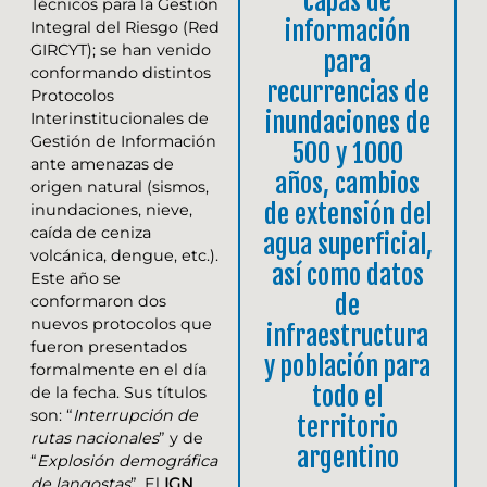
capas de
Técnicos para la Gestión
información
Integral del Riesgo (Red
GIRCYT); se han venido
para
conformando distintos
recurrencias de
Protocolos
inundaciones de
Interinstitucionales de
Gestión de Información
500 y 1000
ante amenazas de
años, cambios
origen natural (sismos,
de extensión del
inundaciones, nieve,
caída de ceniza
agua superficial,
volcánica, dengue, etc.).
así como datos
Este año se
de
conformaron dos
nuevos protocolos que
infraestructura
fueron presentados
y población para
formalmente en el día
todo el
de la fecha. Sus títulos
son: “
Interrupción de
territorio
rutas nacionales
” y de
argentino
“
Explosión demográfica
de langostas
”. El
IGN