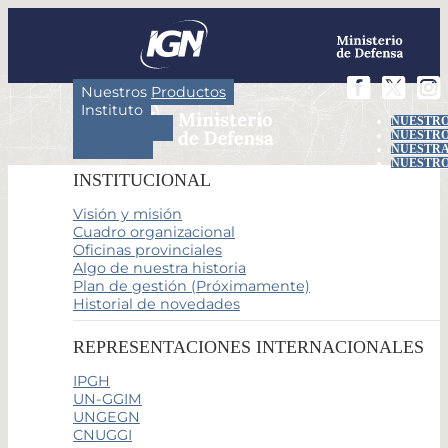
Nuestros Productos
Instituto
NUESTRO
Actividades
NUESTRO
Servicios
NUESTRA
NUESTRO
INSTITUCIONAL
Visión y misión
Cuadro organizacional
Oficinas provinciales
Algo de nuestra historia
Plan de gestión (Próximamente)
Historial de novedades
REPRESENTACIONES INTERNACIONALES
IPGH
UN-GGIM
UNGEGN
CNUGGI