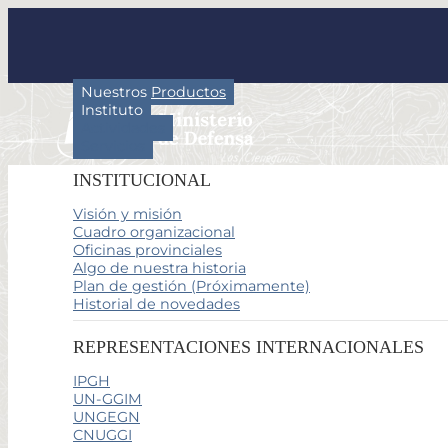
Nuestros Productos
Instituto
Actividades
Servicios
INSTITUCIONAL
Visión y misión
Cuadro organizacional
Oficinas provinciales
Algo de nuestra historia
Plan de gestión (Próximamente)
Historial de novedades
REPRESENTACIONES INTERNACIONALES
IPGH
UN-GGIM
UNGEGN
CNUGGI