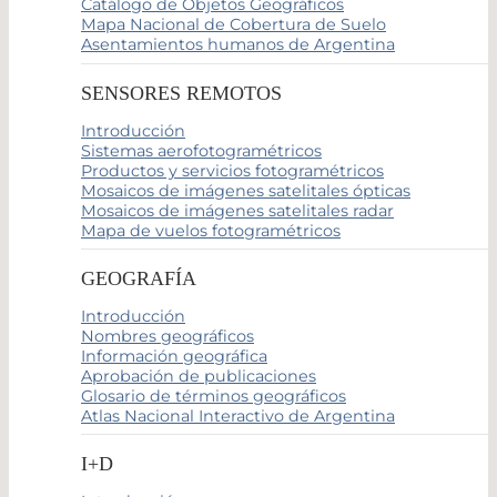
Catálogo de Objetos Geográficos
Mapa Nacional de Cobertura de Suelo
Asentamientos humanos de Argentina
SENSORES REMOTOS
Introducción
Sistemas aerofotogramétricos
Productos y servicios fotogramétricos
Mosaicos de imágenes satelitales ópticas
Mosaicos de imágenes satelitales radar
Mapa de vuelos fotogramétricos
GEOGRAFÍA
Introducción
Nombres geográficos
Información geográfica
Aprobación de publicaciones
Glosario de términos geográficos
Atlas Nacional Interactivo de Argentina
I+D