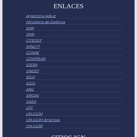
ENLACES
Argentina.gob.ar
Ministerio de Defensa
SHN
SMN
CITEDEF
MINCYT
CONAE
COMPR.AR
IDERA
UNDEF
IPGH
IUGG
ANG
SIRGAS
GAEA
CFC
UN-GGIM
UN-GGIM Americas
UN-GGRF