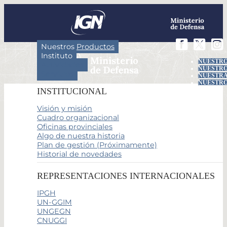
Nuestros Productos
Instituto
NUESTRO
Actividades
NUESTRO
Servicios
NUESTRA
NUESTRO
INSTITUCIONAL
Visión y misión
Cuadro organizacional
Oficinas provinciales
Algo de nuestra historia
Plan de gestión (Próximamente)
Historial de novedades
REPRESENTACIONES INTERNACIONALES
IPGH
UN-GGIM
UNGEGN
CNUGGI