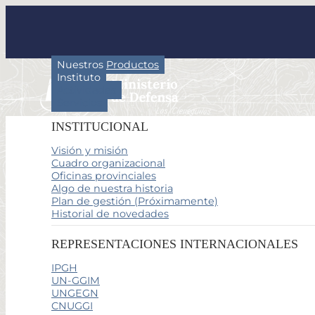
Nuestros Productos
Instituto
Actividades
Servicios
INSTITUCIONAL
Visión y misión
Cuadro organizacional
Oficinas provinciales
Algo de nuestra historia
Plan de gestión (Próximamente)
Historial de novedades
REPRESENTACIONES INTERNACIONALES
IPGH
UN-GGIM
UNGEGN
CNUGGI