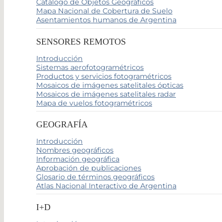
Catálogo de Objetos Geográficos
Mapa Nacional de Cobertura de Suelo
Asentamientos humanos de Argentina
SENSORES REMOTOS
Introducción
Sistemas aerofotogramétricos
Productos y servicios fotogramétricos
Mosaicos de imágenes satelitales ópticas
Mosaicos de imágenes satelitales radar
Mapa de vuelos fotogramétricos
GEOGRAFÍA
Introducción
Nombres geográficos
Información geográfica
Aprobación de publicaciones
Glosario de términos geográficos
Atlas Nacional Interactivo de Argentina
I+D