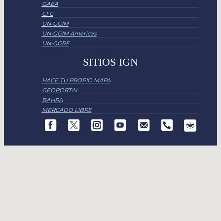
GAEA
CFC
UN-GGIM
UN-GGIM Americas
UN-GGRF
SITIOS IGN
HACE TU PROPIO MAPA
GEOPORTAL
BAHRA
MERCADO LIBRE