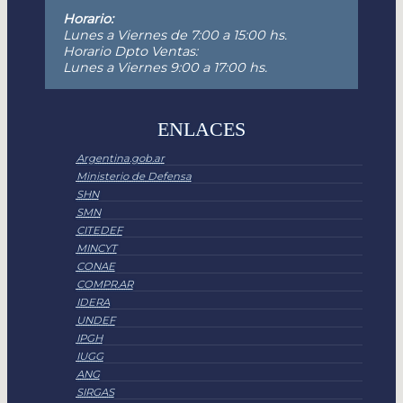
Horario:
Lunes a Viernes de 7:00 a 15:00 hs.
Horario Dpto Ventas:
Lunes a Viernes 9:00 a 17:00 hs.
ENLACES
Argentina.gob.ar
Ministerio de Defensa
SHN
SMN
CITEDEF
MINCYT
CONAE
COMPR.AR
IDERA
UNDEF
IPGH
IUGG
ANG
SIRGAS