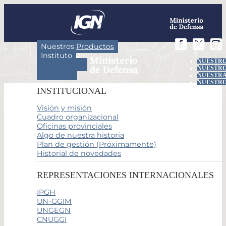
Nuestros Productos
Instituto
NUESTRO
Actividades
NUESTRO
Servicios
NUESTRA
NUESTRO
INSTITUCIONAL
Visión y misión
Cuadro organizacional
Oficinas provinciales
Algo de nuestra historia
Plan de gestión (Próximamente)
Historial de novedades
REPRESENTACIONES INTERNACIONALES
IPGH
UN-GGIM
UNGEGN
CNUGGI