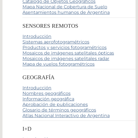
Catálogo de Objetos Geográficos
Mapa Nacional de Cobertura de Suelo
Asentamientos humanos de Argentina
SENSORES REMOTOS
Introducción
Sistemas aerofotogramétricos
Productos y servicios fotogramétricos
Mosaicos de imágenes satelitales ópticas
Mosaicos de imágenes satelitales radar
Mapa de vuelos fotogramétricos
GEOGRAFÍA
Introducción
Nombres geográficos
Información geográfica
Aprobación de publicaciones
Glosario de términos geográficos
Atlas Nacional Interactivo de Argentina
I+D