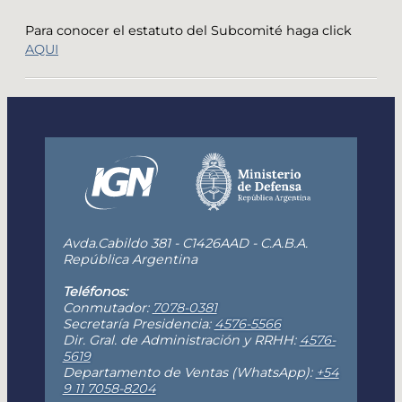
Para conocer el estatuto del Subcomité haga click
AQUI
Avda.Cabildo 381 - C1426AAD - C.A.B.A.
República Argentina
Teléfonos:
Conmutador:
7078-0381
Secretaría Presidencia:
4576-5566
Dir. Gral. de Administración y RRHH:
4576-
5619
Departamento de Ventas (WhatsApp):
+54
9 11 7058-8204