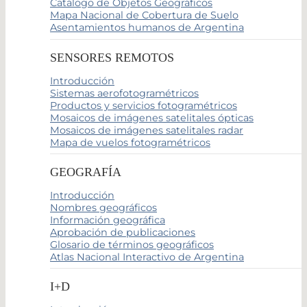
Catálogo de Objetos Geográficos
Mapa Nacional de Cobertura de Suelo
Asentamientos humanos de Argentina
SENSORES REMOTOS
Introducción
Sistemas aerofotogramétricos
Productos y servicios fotogramétricos
Mosaicos de imágenes satelitales ópticas
Mosaicos de imágenes satelitales radar
Mapa de vuelos fotogramétricos
GEOGRAFÍA
Introducción
Nombres geográficos
Información geográfica
Aprobación de publicaciones
Glosario de términos geográficos
Atlas Nacional Interactivo de Argentina
I+D