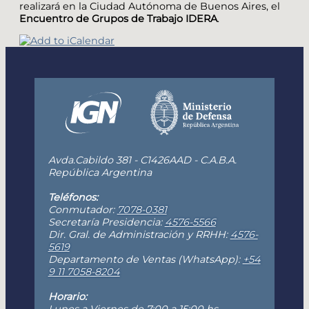
realizará en la Ciudad Autónoma de Buenos Aires, el
Encuentro de Grupos de Trabajo IDERA
.
Avda.Cabildo 381 - C1426AAD - C.A.B.A.
República Argentina
Teléfonos:
Conmutador:
7078-0381
Secretaría Presidencia:
4576-5566
Dir. Gral. de Administración y RRHH:
4576-
5619
Departamento de Ventas (WhatsApp):
+54
9 11 7058-8204
Horario:
Lunes a Viernes de 7:00 a 15:00 hs.