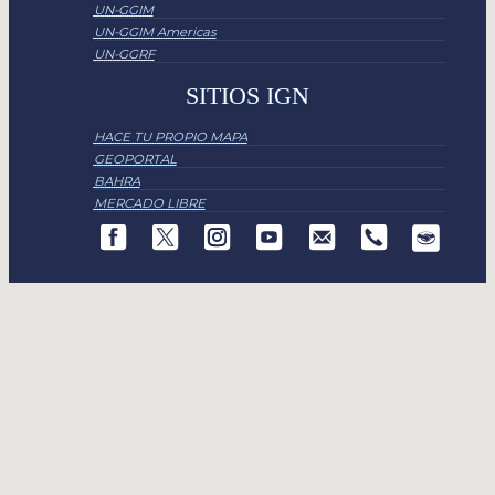
UN-GGIM
UN-GGIM Americas
UN-GGRF
SITIOS IGN
HACE TU PROPIO MAPA
GEOPORTAL
BAHRA
MERCADO LIBRE