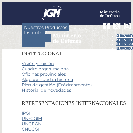
Nuestros Productos
Instituto
NUESTRO
Actividades
NUESTRO
Servicios
NUESTRA
NUESTRO
INSTITUCIONAL
Visión y misión
Cuadro organizacional
Oficinas provinciales
Algo de nuestra historia
Plan de gestión (Próximamente)
Historial de novedades
REPRESENTACIONES INTERNACIONALES
IPGH
UN-GGIM
UNGEGN
CNUGGI