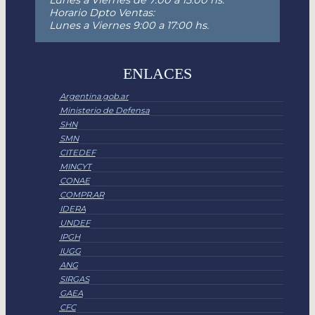
Horario Dpto Ventas:
Lunes a Viernes 9:00 a 17:00 hs.
ENLACES
Argentina.gob.ar
Ministerio de Defensa
SHN
SMN
CITEDEF
MINCYT
CONAE
COMPR.AR
IDERA
UNDEF
IPGH
IUGG
ANG
SIRGAS
GAEA
CFC