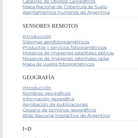
Catálogo de Objetos Geográficos
Mapa Nacional de Cobertura de Suelo
Asentamientos humanos de Argentina
SENSORES REMOTOS
Introducción
Sistemas aerofotogramétricos
Productos y servicios fotogramétricos
Mosaicos de imágenes satelitales ópticas
Mosaicos de imágenes satelitales radar
Mapa de vuelos fotogramétricos
GEOGRAFÍA
Introducción
Nombres geográficos
Información geográfica
Aprobación de publicaciones
Glosario de términos geográficos
Atlas Nacional Interactivo de Argentina
I+D