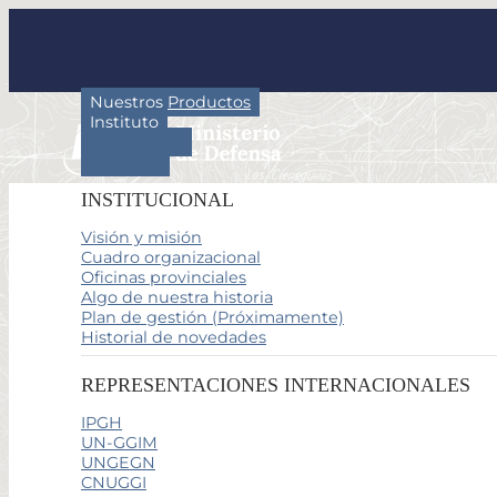
Nuestros Productos
Instituto
Actividades
Servicios
INSTITUCIONAL
Visión y misión
Cuadro organizacional
Oficinas provinciales
Algo de nuestra historia
Plan de gestión (Próximamente)
Historial de novedades
REPRESENTACIONES INTERNACIONALES
IPGH
UN-GGIM
UNGEGN
CNUGGI