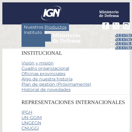
Nuestros Productos
Instituto
NUESTRO
Actividades
NUESTRO
Servicios
NUESTRA
NUESTRO
INSTITUCIONAL
Visión y misión
Cuadro organizacional
Oficinas provinciales
Algo de nuestra historia
Plan de gestión (Próximamente)
Historial de novedades
REPRESENTACIONES INTERNACIONALES
IPGH
UN-GGIM
UNGEGN
CNUGGI