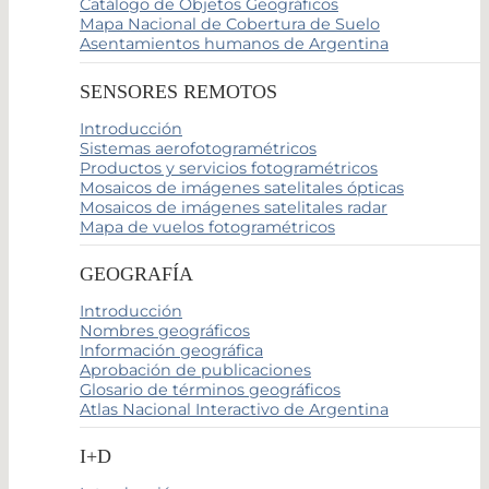
Catálogo de Objetos Geográficos
Mapa Nacional de Cobertura de Suelo
Asentamientos humanos de Argentina
SENSORES REMOTOS
Introducción
Sistemas aerofotogramétricos
Productos y servicios fotogramétricos
Mosaicos de imágenes satelitales ópticas
Mosaicos de imágenes satelitales radar
Mapa de vuelos fotogramétricos
GEOGRAFÍA
Introducción
Nombres geográficos
Información geográfica
Aprobación de publicaciones
Glosario de términos geográficos
Atlas Nacional Interactivo de Argentina
I+D