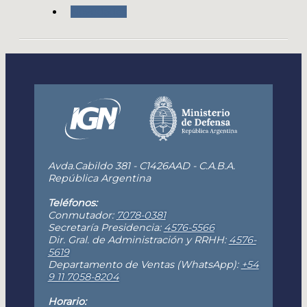
Novedades
Avda.Cabildo 381 - C1426AAD - C.A.B.A.
República Argentina
Teléfonos:
Conmutador:
7078-0381
Secretaría Presidencia:
4576-5566
Dir. Gral. de Administración y RRHH:
4576-
5619
Departamento de Ventas (WhatsApp):
+54
9 11 7058-8204
Horario: