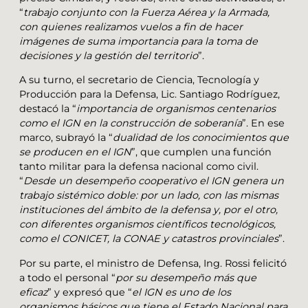
“
trabajo conjunto con la Fuerza Aérea y la Armada,
con quienes realizamos vuelos a fin de hacer
imágenes de suma importancia para la toma de
decisiones y la gestión del territorio
”.
A su turno, el secretario de Ciencia, Tecnología y
Producción para la Defensa, Lic. Santiago Rodríguez,
destacó la “
importancia de organismos centenarios
como el IGN en la construcción de soberanía
”. En ese
marco, subrayó la “
dualidad de los conocimientos que
se producen en el IGN
”, que cumplen una función
tanto militar para la defensa nacional como civil.
“
Desde un desempeño cooperativo el IGN genera un
trabajo sistémico doble: por un lado, con las mismas
instituciones del ámbito de la defensa y, por el otro,
con diferentes organismos científicos tecnológicos,
como el CONICET, la CONAE y catastros provinciales
”.
Por su parte, el ministro de Defensa, Ing. Rossi felicitó
a todo el personal “
por su desempeño más que
eficaz
” y expresó que “
el IGN es uno de los
organismos básicos que tiene el Estado Nacional para