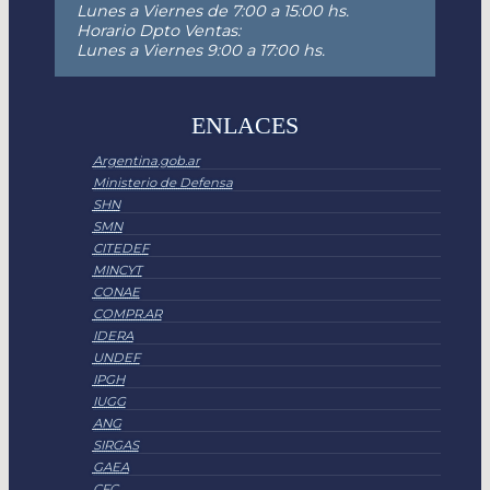
Lunes a Viernes de 7:00 a 15:00 hs.
Horario Dpto Ventas:
Lunes a Viernes 9:00 a 17:00 hs.
ENLACES
Argentina.gob.ar
Ministerio de Defensa
SHN
SMN
CITEDEF
MINCYT
CONAE
COMPR.AR
IDERA
UNDEF
IPGH
IUGG
ANG
SIRGAS
GAEA
CFC