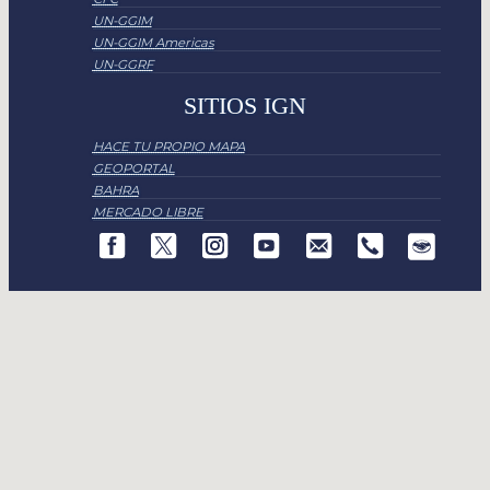
UN-GGIM
UN-GGIM Americas
UN-GGRF
SITIOS IGN
HACE TU PROPIO MAPA
GEOPORTAL
BAHRA
MERCADO LIBRE