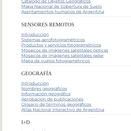
Catálogo de Objetos Geográficos
Mapa Nacional de Cobertura de Suelo
Asentamientos humanos de Argentina
SENSORES REMOTOS
Introducción
Sistemas aerofotogramétricos
Productos y servicios fotogramétricos
Mosaicos de imágenes satelitales ópticas
Mosaicos de imágenes satelitales radar
Mapa de vuelos fotogramétricos
GEOGRAFÍA
Introducción
Nombres geográficos
Información geográfica
Aprobación de publicaciones
Glosario de términos geográficos
Atlas Nacional Interactivo de Argentina
I+D