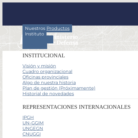
Nuestros Productos
Instituto
Actividades
Servicios
INSTITUCIONAL
Visión y misión
Cuadro organizacional
Oficinas provinciales
Algo de nuestra historia
Plan de gestión (Próximamente)
Historial de novedades
REPRESENTACIONES INTERNACIONALES
IPGH
UN-GGIM
UNGEGN
CNUGGI