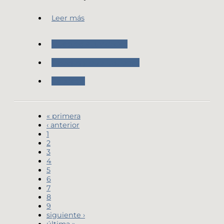
Leer más
Nuestras Actividades
Trabajos y publicaciones
Geodesia
« primera
‹ anterior
1
2
3
4
5
6
7
8
9
siguiente ›
última »