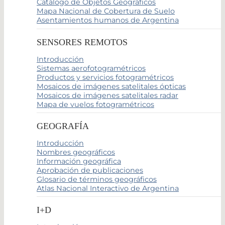
Catálogo de Objetos Geográficos
Mapa Nacional de Cobertura de Suelo
Asentamientos humanos de Argentina
SENSORES REMOTOS
Introducción
Sistemas aerofotogramétricos
Productos y servicios fotogramétricos
Mosaicos de imágenes satelitales ópticas
Mosaicos de imágenes satelitales radar
Mapa de vuelos fotogramétricos
GEOGRAFÍA
Introducción
Nombres geográficos
Información geográfica
Aprobación de publicaciones
Glosario de términos geográficos
Atlas Nacional Interactivo de Argentina
I+D