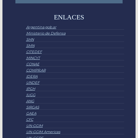
ENLACES
Argentina.gob.ar
Ministerio de Defensa
SHN
SMN
CITEDEF
MINCYT
CONAE
COMPR.AR
IDERA
UNDEF
IPGH
IUGG
ANG
SIRGAS
GAEA
CFC
UN-GGIM
UN-GGIM Americas
UN-GGRF