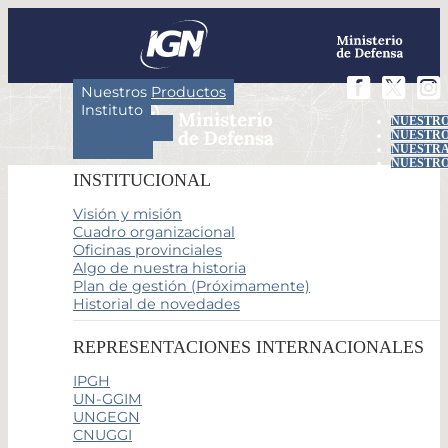
Nuestros Productos
Instituto
NUESTRO
Actividades
NUESTRO
Servicios
NUESTRA
NUESTRO
INSTITUCIONAL
Visión y misión
Cuadro organizacional
Oficinas provinciales
Algo de nuestra historia
Plan de gestión (Próximamente)
Historial de novedades
REPRESENTACIONES INTERNACIONALES
IPGH
UN-GGIM
UNGEGN
CNUGGI