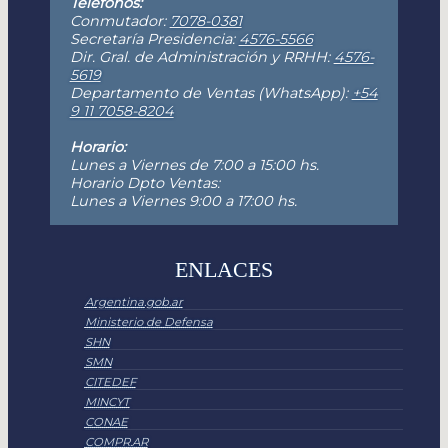
Teléfonos:
Conmutador:
7078-0381
Secretaría Presidencia:
4576-5566
Dir. Gral. de Administración y RRHH:
4576-
5619
Departamento de Ventas (WhatsApp):
+54
9 11 7058-8204
Horario:
Lunes a Viernes de 7:00 a 15:00 hs.
Horario Dpto Ventas:
Lunes a Viernes 9:00 a 17:00 hs.
ENLACES
Argentina.gob.ar
Ministerio de Defensa
SHN
SMN
CITEDEF
MINCYT
CONAE
COMPR.AR