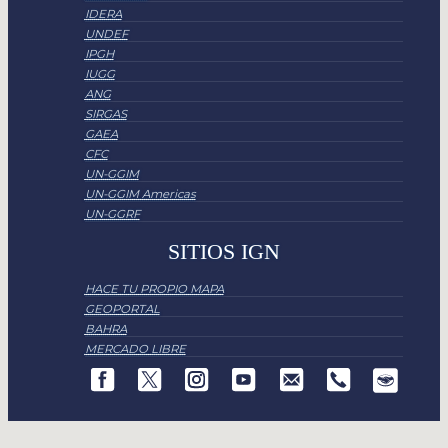
IDERA
UNDEF
IPGH
IUGG
ANG
SIRGAS
GAEA
CFC
UN-GGIM
UN-GGIM Americas
UN-GGRF
SITIOS IGN
HACE TU PROPIO MAPA
GEOPORTAL
BAHRA
MERCADO LIBRE