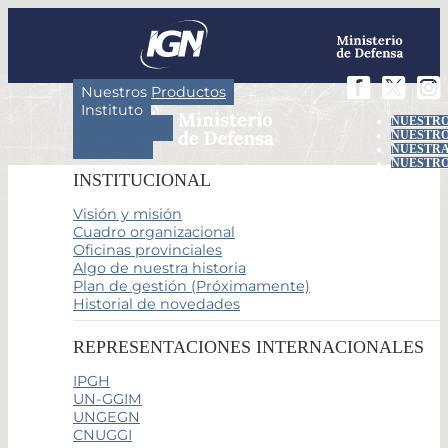
Nuestros Productos
Instituto
NUESTRO
Actividades
NUESTRO
Servicios
NUESTRA
NUESTRO
INSTITUCIONAL
Visión y misión
Cuadro organizacional
Oficinas provinciales
Algo de nuestra historia
Plan de gestión (Próximamente)
Historial de novedades
REPRESENTACIONES INTERNACIONALES
IPGH
UN-GGIM
UNGEGN
CNUGGI