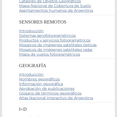
Catálogo de Objetos Geográficos
Mapa Nacional de Cobertura de Suelo
Asentamientos humanos de Argentina
SENSORES REMOTOS
Introducción
Sistemas aerofotogramétricos
Productos y servicios fotogramétricos
Mosaicos de imágenes satelitales ópticas
Mosaicos de imágenes satelitales radar
Mapa de vuelos fotogramétricos
GEOGRAFÍA
Introducción
Nombres geográficos
Información geográfica
Aprobación de publicaciones
Glosario de términos geográficos
Atlas Nacional Interactivo de Argentina
I+D