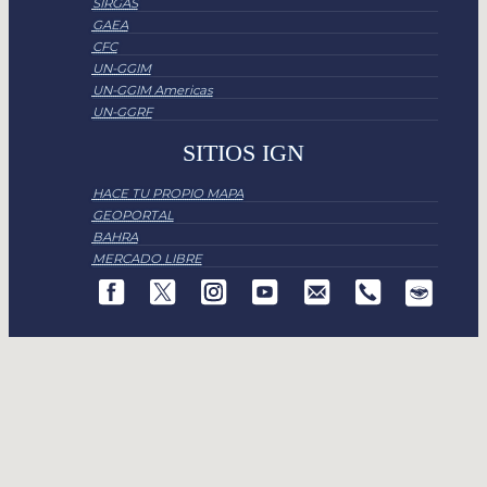
SIRGAS
GAEA
CFC
UN-GGIM
UN-GGIM Americas
UN-GGRF
SITIOS IGN
HACE TU PROPIO MAPA
GEOPORTAL
BAHRA
MERCADO LIBRE