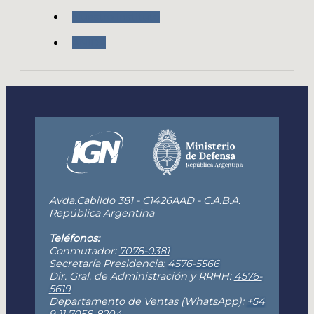
Nuestro Instituto
ANIDA
Avda.Cabildo 381 - C1426AAD - C.A.B.A.
República Argentina
Teléfonos:
Conmutador:
7078-0381
Secretaría Presidencia:
4576-5566
Dir. Gral. de Administración y RRHH:
4576-
5619
Departamento de Ventas (WhatsApp):
+54
9 11 7058-8204