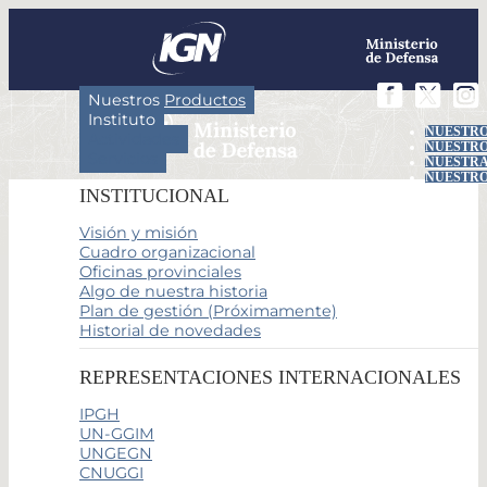
Nuestros Productos
Instituto
NUESTRO
Actividades
NUESTRO
Servicios
NUESTRA
NUESTRO
INSTITUCIONAL
Visión y misión
Cuadro organizacional
Oficinas provinciales
Algo de nuestra historia
Plan de gestión (Próximamente)
Historial de novedades
REPRESENTACIONES INTERNACIONALES
IPGH
UN-GGIM
UNGEGN
CNUGGI