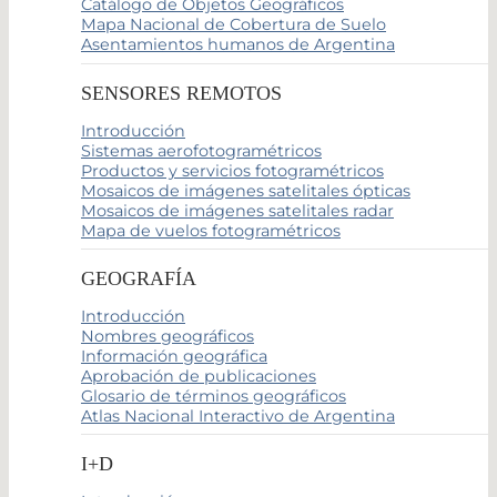
Catálogo de Objetos Geográficos
Mapa Nacional de Cobertura de Suelo
Asentamientos humanos de Argentina
SENSORES REMOTOS
Introducción
Sistemas aerofotogramétricos
Productos y servicios fotogramétricos
Mosaicos de imágenes satelitales ópticas
Mosaicos de imágenes satelitales radar
Mapa de vuelos fotogramétricos
GEOGRAFÍA
Introducción
Nombres geográficos
Información geográfica
Aprobación de publicaciones
Glosario de términos geográficos
Atlas Nacional Interactivo de Argentina
I+D