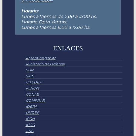
Horario:
Lunes a Viernes de 7:00 a 15:00 hs.
Horario Dpto Ventas:
Lunes a Viernes 9:00 a 17:00 hs.
ENLACES
Argentina.gob.ar
Ministerio de Defensa
SHN
SMN
CITEDEF
MINCYT
CONAE
COMPR.AR
IDERA
UNDEF
IPGH
IUGG
ANG