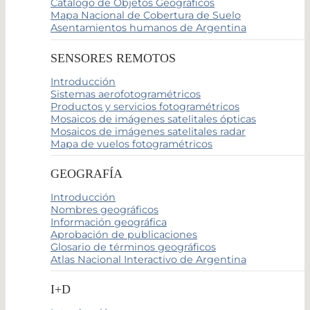
Catálogo de Objetos Geográficos
Mapa Nacional de Cobertura de Suelo
Asentamientos humanos de Argentina
SENSORES REMOTOS
Introducción
Sistemas aerofotogramétricos
Productos y servicios fotogramétricos
Mosaicos de imágenes satelitales ópticas
Mosaicos de imágenes satelitales radar
Mapa de vuelos fotogramétricos
GEOGRAFÍA
Introducción
Nombres geográficos
Información geográfica
Aprobación de publicaciones
Glosario de términos geográficos
Atlas Nacional Interactivo de Argentina
I+D