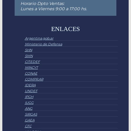
Horario Dpto Ventas:
Lunes a Viernes 9:00 a 17:00 hs.
ENLACES
Argentina.gob.ar
Ministerio de Defensa
SHN
SMN
CITEDEF
MINCYT
CONAE
COMPR.AR
IDERA
UNDEF
IPGH
IUGG
ANG
SIRGAS
GAEA
CFC