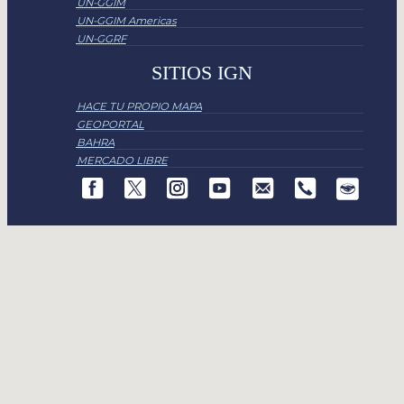
UN-GGIM
UN-GGIM Americas
UN-GGRF
SITIOS IGN
HACE TU PROPIO MAPA
GEOPORTAL
BAHRA
MERCADO LIBRE