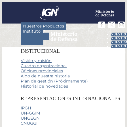
Nuestros Productos
Instituto
NUESTRO
Actividades
NUESTRO
Servicios
NUESTRA
NUESTRO
INSTITUCIONAL
Visión y misión
Cuadro organizacional
Oficinas provinciales
Algo de nuestra historia
Plan de gestión (Próximamente)
Historial de novedades
REPRESENTACIONES INTERNACIONALES
IPGH
UN-GGIM
UNGEGN
CNUGGI