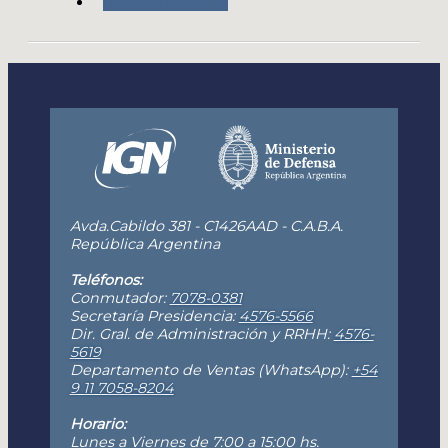
Nuestro Instituto
Avda.Cabildo 381 - C1426AAD - C.A.B.A.
República Argentina
Teléfonos:
Conmutador:
7078-0381
Secretaría Presidencia:
4576-5566
Dir. Gral. de Administración y RRHH:
4576-
5619
Departamento de Ventas (WhatsApp):
+54
9 11 7058-8204
Horario:
Lunes a Viernes de 7:00 a 15:00 hs.