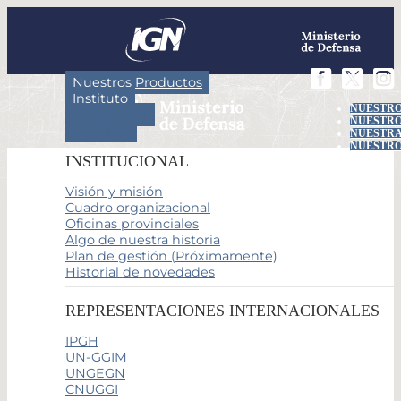
Nuestros Productos
Instituto
NUESTRO
Actividades
NUESTRO
Servicios
NUESTRA
NUESTRO
INSTITUCIONAL
Visión y misión
Cuadro organizacional
Oficinas provinciales
Algo de nuestra historia
Plan de gestión (Próximamente)
Historial de novedades
REPRESENTACIONES INTERNACIONALES
IPGH
UN-GGIM
UNGEGN
CNUGGI