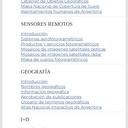
Catálogo de Objetos Geográficos
Mapa Nacional de Cobertura de Suelo
Asentamientos humanos de Argentina
SENSORES REMOTOS
Introducción
Sistemas aerofotogramétricos
Productos y servicios fotogramétricos
Mosaicos de imágenes satelitales ópticas
Mosaicos de imágenes satelitales radar
Mapa de vuelos fotogramétricos
GEOGRAFÍA
Introducción
Nombres geográficos
Información geográfica
Aprobación de publicaciones
Glosario de términos geográficos
Atlas Nacional Interactivo de Argentina
I+D