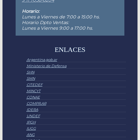
9 11 7058-8204
Horario:
Lunes a Viernes de 7:00 a 15:00 hs.
Horario Dpto Ventas:
Lunes a Viernes 9:00 a 17:00 hs.
ENLACES
Argentina.gob.ar
Ministerio de Defensa
SHN
SMN
CITEDEF
MINCYT
CONAE
COMPR.AR
IDERA
UNDEF
IPGH
IUGG
ANG