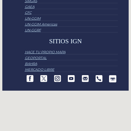
SIRGAS
GAEA
CFC
UN-GGIM
UN-GGIM Americas
UN-GGRF
SITIOS IGN
HACE TU PROPIO MAPA
GEOPORTAL
BAHRA
MERCADO LIBRE