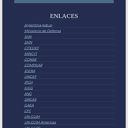
ENLACES
Argentina.gob.ar
Ministerio de Defensa
SHN
SMN
CITEDEF
MINCYT
CONAE
COMPR.AR
IDERA
UNDEF
IPGH
IUGG
ANG
SIRGAS
GAEA
CFC
UN-GGIM
UN-GGIM Americas
UN-GGRF