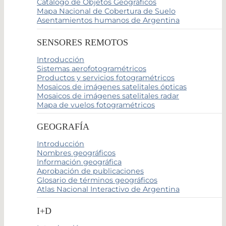
Catálogo de Objetos Geográficos
Mapa Nacional de Cobertura de Suelo
Asentamientos humanos de Argentina
SENSORES REMOTOS
Introducción
Sistemas aerofotogramétricos
Productos y servicios fotogramétricos
Mosaicos de imágenes satelitales ópticas
Mosaicos de imágenes satelitales radar
Mapa de vuelos fotogramétricos
GEOGRAFÍA
Introducción
Nombres geográficos
Información geográfica
Aprobación de publicaciones
Glosario de términos geográficos
Atlas Nacional Interactivo de Argentina
I+D