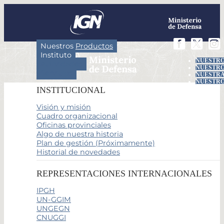
Nuestros Productos
Instituto
NUESTRO
Actividades
NUESTRO
Servicios
NUESTRA
NUESTRO
INSTITUCIONAL
Visión y misión
Cuadro organizacional
Oficinas provinciales
Algo de nuestra historia
Plan de gestión (Próximamente)
Historial de novedades
REPRESENTACIONES INTERNACIONALES
IPGH
UN-GGIM
UNGEGN
CNUGGI