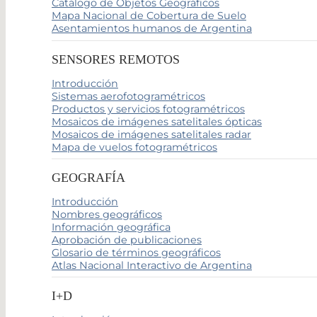
Catálogo de Objetos Geográficos
Mapa Nacional de Cobertura de Suelo
Asentamientos humanos de Argentina
SENSORES REMOTOS
Introducción
Sistemas aerofotogramétricos
Productos y servicios fotogramétricos
Mosaicos de imágenes satelitales ópticas
Mosaicos de imágenes satelitales radar
Mapa de vuelos fotogramétricos
GEOGRAFÍA
Introducción
Nombres geográficos
Información geográfica
Aprobación de publicaciones
Glosario de términos geográficos
Atlas Nacional Interactivo de Argentina
I+D