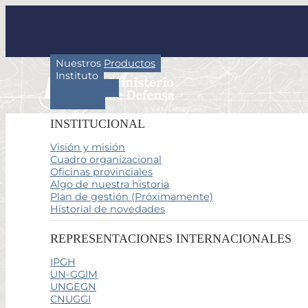
Nuestros Productos
Instituto
Actividades
Servicios
INSTITUCIONAL
Visión y misión
Cuadro organizacional
Oficinas provinciales
Algo de nuestra historia
Plan de gestión (Próximamente)
Historial de novedades
REPRESENTACIONES INTERNACIONALES
IPGH
UN-GGIM
UNGEGN
CNUGGI