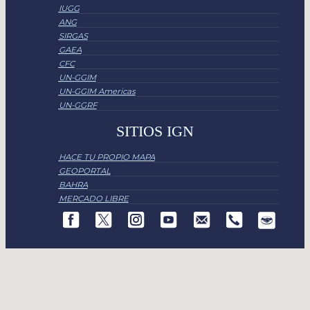
IUGG
ANG
SIRGAS
GAEA
CFC
UN-GGIM
UN-GGIM Americas
UN-GGRF
SITIOS IGN
HACE TU PROPIO MAPA
GEOPORTAL
BAHRA
MERCADO LIBRE