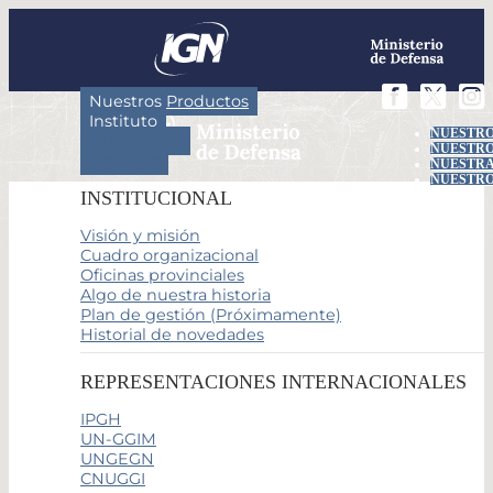
Nuestros Productos
Instituto
NUESTRO
Actividades
NUESTRO
Servicios
NUESTRA
NUESTRO
INSTITUCIONAL
Visión y misión
Cuadro organizacional
Oficinas provinciales
Algo de nuestra historia
Plan de gestión (Próximamente)
Historial de novedades
REPRESENTACIONES INTERNACIONALES
IPGH
UN-GGIM
UNGEGN
CNUGGI