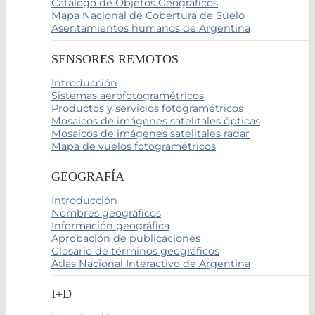
Catálogo de Objetos Geográficos
Mapa Nacional de Cobertura de Suelo
Asentamientos humanos de Argentina
SENSORES REMOTOS
Introducción
Sistemas aerofotogramétricos
Productos y servicios fotogramétricos
Mosaicos de imágenes satelitales ópticas
Mosaicos de imágenes satelitales radar
Mapa de vuelos fotogramétricos
GEOGRAFÍA
Introducción
Nombres geográficos
Información geográfica
Aprobación de publicaciones
Glosario de términos geográficos
Atlas Nacional Interactivo de Argentina
I+D