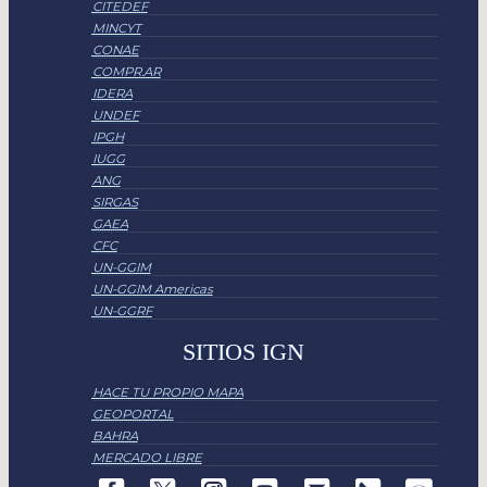
CITEDEF
MINCYT
CONAE
COMPR.AR
IDERA
UNDEF
IPGH
IUGG
ANG
SIRGAS
GAEA
CFC
UN-GGIM
UN-GGIM Americas
UN-GGRF
SITIOS IGN
HACE TU PROPIO MAPA
GEOPORTAL
BAHRA
MERCADO LIBRE