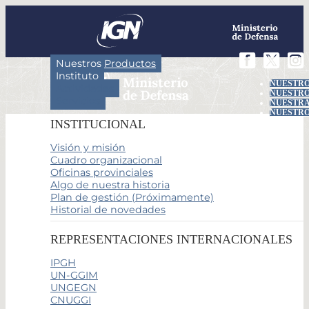
Nuestros Productos
Instituto
NUESTRO
Actividades
NUESTRO
Servicios
NUESTRA
NUESTRO
INSTITUCIONAL
Visión y misión
Cuadro organizacional
Oficinas provinciales
Algo de nuestra historia
Plan de gestión (Próximamente)
Historial de novedades
REPRESENTACIONES INTERNACIONALES
IPGH
UN-GGIM
UNGEGN
CNUGGI