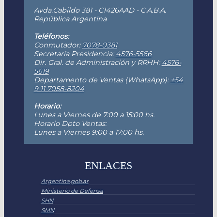
Avda.Cabildo 381 - C1426AAD - C.A.B.A.
República Argentina
Teléfonos:
Conmutador:
7078-0381
Secretaría Presidencia:
4576-5566
Dir. Gral. de Administración y RRHH:
4576-
5619
Departamento de Ventas (WhatsApp):
+54
9 11 7058-8204
Horario:
Lunes a Viernes de 7:00 a 15:00 hs.
Horario Dpto Ventas:
Lunes a Viernes 9:00 a 17:00 hs.
ENLACES
Argentina.gob.ar
Ministerio de Defensa
SHN
SMN