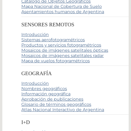
Catálogo de Objetos Geográficos
Mapa Nacional de Cobertura de Suelo
Asentamientos humanos de Argentina
SENSORES REMOTOS
Introducción
Sistemas aerofotogramétricos
Productos y servicios fotogramétricos
Mosaicos de imágenes satelitales ópticas
Mosaicos de imágenes satelitales radar
Mapa de vuelos fotogramétricos
GEOGRAFÍA
Introducción
Nombres geográficos
Información geográfica
Aprobación de publicaciones
Glosario de términos geográficos
Atlas Nacional Interactivo de Argentina
I+D