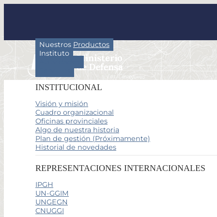
Nuestros Productos
Instituto
Actividades
Servicios
INSTITUCIONAL
Visión y misión
Cuadro organizacional
Oficinas provinciales
Algo de nuestra historia
Plan de gestión (Próximamente)
Historial de novedades
REPRESENTACIONES INTERNACIONALES
IPGH
UN-GGIM
UNGEGN
CNUGGI