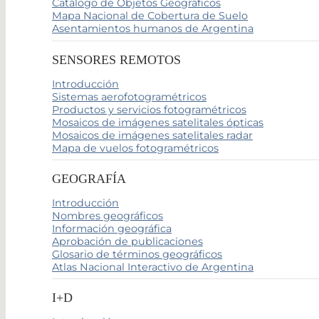
Catálogo de Objetos Geográficos
Mapa Nacional de Cobertura de Suelo
Asentamientos humanos de Argentina
SENSORES REMOTOS
Introducción
Sistemas aerofotogramétricos
Productos y servicios fotogramétricos
Mosaicos de imágenes satelitales ópticas
Mosaicos de imágenes satelitales radar
Mapa de vuelos fotogramétricos
GEOGRAFÍA
Introducción
Nombres geográficos
Información geográfica
Aprobación de publicaciones
Glosario de términos geográficos
Atlas Nacional Interactivo de Argentina
I+D