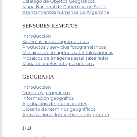
Catálogo de Objetos Geográficos
Mapa Nacional de Cobertura de Suelo
Asentamientos humanos de Argentina
SENSORES REMOTOS
Introducción
Sistemas aerofotogramétricos
Productos y servicios fotogramétricos
Mosaicos de imágenes satelitales ópticas
Mosaicos de imágenes satelitales radar
Mapa de vuelos fotogramétricos
GEOGRAFÍA
Introducción
Nombres geográficos
Información geográfica
Aprobación de publicaciones
Glosario de términos geográficos
Atlas Nacional Interactivo de Argentina
I+D