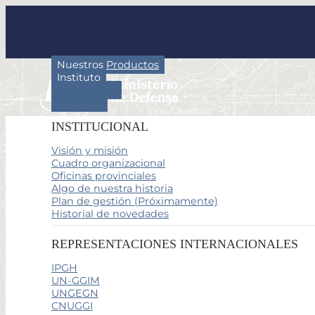
Nuestros Productos
Instituto
Actividades
Servicios
INSTITUCIONAL
Visión y misión
Cuadro organizacional
Oficinas provinciales
Algo de nuestra historia
Plan de gestión (Próximamente)
Historial de novedades
REPRESENTACIONES INTERNACIONALES
IPGH
UN-GGIM
UNGEGN
CNUGGI