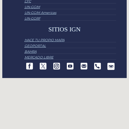
CFC
UN-GGIM
UN-GGIM Americas
UN-GGRF
SITIOS IGN
HACE TU PROPIO MAPA
GEOPORTAL
BAHRA
MERCADO LIBRE