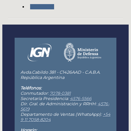
Novedades
Avda.Cabildo 381 - C1426AAD - C.A.B.A.
República Argentina
Teléfonos:
Conmutador:
7078-0381
Secretaría Presidencia:
4576-5566
Dir. Gral. de Administración y RRHH:
4576-
5619
Departamento de Ventas (WhatsApp):
+54
9 11 7058-8204
Horario: