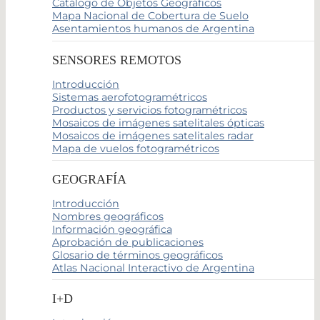
Catálogo de Objetos Geográficos
Mapa Nacional de Cobertura de Suelo
Asentamientos humanos de Argentina
SENSORES REMOTOS
Introducción
Sistemas aerofotogramétricos
Productos y servicios fotogramétricos
Mosaicos de imágenes satelitales ópticas
Mosaicos de imágenes satelitales radar
Mapa de vuelos fotogramétricos
GEOGRAFÍA
Introducción
Nombres geográficos
Información geográfica
Aprobación de publicaciones
Glosario de términos geográficos
Atlas Nacional Interactivo de Argentina
I+D