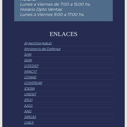
Lunes a Viernes de 7:00 a 15:00 hs.
Horario Dpto Ventas:
Lunes a Viernes 9:00 a 17:00 hs.
ENLACES
Argentina.gob.ar
Ministerio de Defensa
SHN
SMN
CITEDEF
MINCYT
CONAE
COMPR.AR
IDERA
UNDEF
IPGH
IUGG
ANG
SIRGAS
GAEA