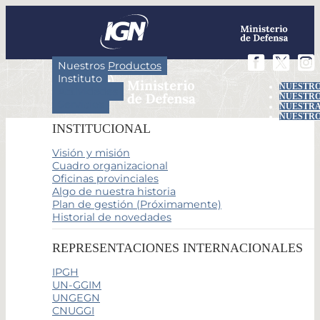
Nuestros Productos
Instituto
NUESTRO
Actividades
NUESTRO
Servicios
NUESTRA
NUESTRO
INSTITUCIONAL
Visión y misión
Cuadro organizacional
Oficinas provinciales
Algo de nuestra historia
Plan de gestión (Próximamente)
Historial de novedades
REPRESENTACIONES INTERNACIONALES
IPGH
UN-GGIM
UNGEGN
CNUGGI