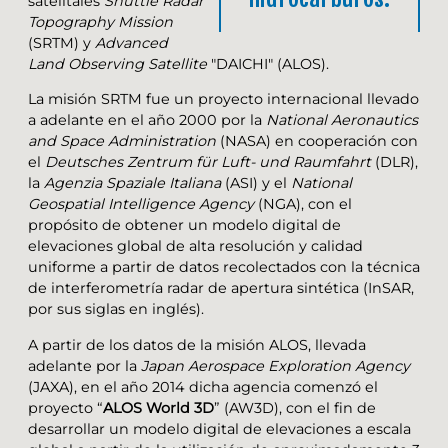
satelitales
Shuttle Radar
Topography Mission
(SRTM) y
Advanced
Land Observing Satellite
"DAICHI" (ALOS).
La misión SRTM fue un proyecto internacional llevado
a adelante en el año 2000 por la
National Aeronautics
and Space Administration
(NASA) en cooperación con
el
Deutsches Zentrum für Luft- und Raumfahrt
(DLR),
la
Agenzia Spaziale Italiana
(ASI) y el
National
Geospatial Intelligence Agency
(NGA), con el
propósito de obtener un modelo digital de
elevaciones global de alta resolución y calidad
uniforme a partir de datos recolectados con la técnica
de interferometría radar de apertura sintética (InSAR,
por sus siglas en inglés).
A partir de los datos de la misión ALOS, llevada
adelante por la
Japan Aerospace Exploration Agency
(JAXA), en el año 2014 dicha agencia comenzó el
proyecto “
ALOS World 3D
” (AW3D), con el fin de
desarrollar un modelo digital de elevaciones a escala