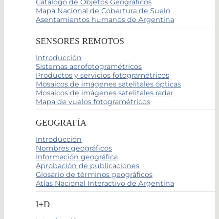
Catálogo de Objetos Geográficos
Mapa Nacional de Cobertura de Suelo
Asentamientos humanos de Argentina
SENSORES REMOTOS
Introducción
Sistemas aerofotogramétricos
Productos y servicios fotogramétricos
Mosaicos de imágenes satelitales ópticas
Mosaicos de imágenes satelitales radar
Mapa de vuelos fotogramétricos
GEOGRAFÍA
Introducción
Nombres geográficos
Información geográfica
Aprobación de publicaciones
Glosario de términos geográficos
Atlas Nacional Interactivo de Argentina
I+D