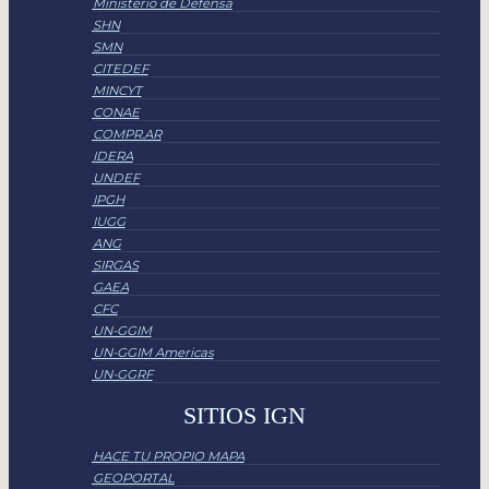
Ministerio de Defensa
SHN
SMN
CITEDEF
MINCYT
CONAE
COMPR.AR
IDERA
UNDEF
IPGH
IUGG
ANG
SIRGAS
GAEA
CFC
UN-GGIM
UN-GGIM Americas
UN-GGRF
SITIOS IGN
HACE TU PROPIO MAPA
GEOPORTAL