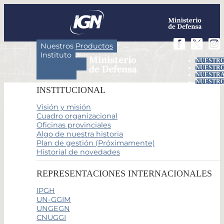
Nuestros Productos
Instituto
NUESTRO
Actividades
NUESTRO
Servicios
NUESTRA
NUESTRO
INSTITUCIONAL
Visión y misión
Cuadro organizacional
Oficinas provinciales
Algo de nuestra historia
Plan de gestión (Próximamente)
Historial de novedades
REPRESENTACIONES INTERNACIONALES
IPGH
UN-GGIM
UNGEGN
CNUGGI