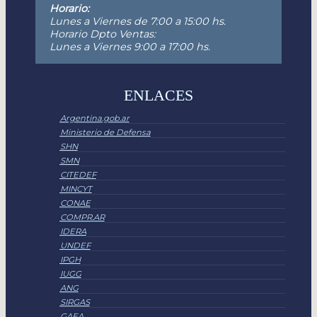
Horario:
Lunes a Viernes de 7:00 a 15:00 hs.
Horario Dpto Ventas:
Lunes a Viernes 9:00 a 17:00 hs.
ENLACES
Argentina.gob.ar
Ministerio de Defensa
SHN
SMN
CITEDEF
MINCYT
CONAE
COMPR.AR
IDERA
UNDEF
IPGH
IUGG
ANG
SIRGAS
GAEA