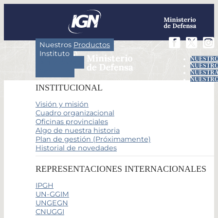
Nuestros Productos
Instituto
NUESTRO
Actividades
NUESTRO
Servicios
NUESTRA
NUESTRO
INSTITUCIONAL
Visión y misión
Cuadro organizacional
Oficinas provinciales
Algo de nuestra historia
Plan de gestión (Próximamente)
Historial de novedades
REPRESENTACIONES INTERNACIONALES
IPGH
UN-GGIM
UNGEGN
CNUGGI