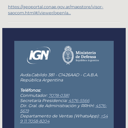
https://geoportal.conae.gov.ar/mapstore/visor-
saocom.html#/viewer/openla...
Avda.Cabildo 381 - C1426AAD - C.A.B.A.
República Argentina
Teléfonos:
Conmutador:
7078-0381
Secretaría Presidencia:
4576-5566
Dir. Gral. de Administración y RRHH:
4576-
5619
Departamento de Ventas (WhatsApp):
+54
9 11 7058-8204