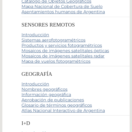
Catálogo de Objetos Geográficos
Mapa Nacional de Cobertura de Suelo
Asentamientos humanos de Argentina
SENSORES REMOTOS
Introducción
Sistemas aerofotogramétricos
Productos y servicios fotogramétricos
Mosaicos de imágenes satelitales ópticas
Mosaicos de imágenes satelitales radar
Mapa de vuelos fotogramétricos
GEOGRAFÍA
Introducción
Nombres geográficos
Información geográfica
Aprobación de publicaciones
Glosario de términos geográficos
Atlas Nacional Interactivo de Argentina
I+D