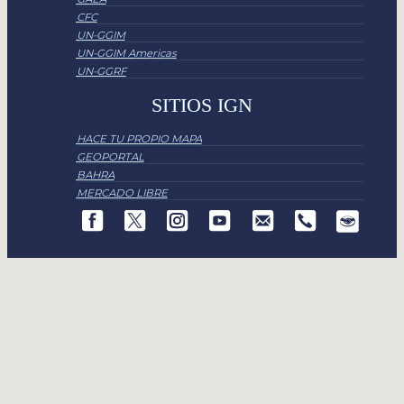
CFC
UN-GGIM
UN-GGIM Americas
UN-GGRF
SITIOS IGN
HACE TU PROPIO MAPA
GEOPORTAL
BAHRA
MERCADO LIBRE