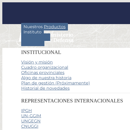
Nuestros Productos
Instituto
Actividades
Servicios
INSTITUCIONAL
Visión y misión
Cuadro organizacional
Oficinas provinciales
Algo de nuestra historia
Plan de gestión (Próximamente)
Historial de novedades
REPRESENTACIONES INTERNACIONALES
IPGH
UN-GGIM
UNGEGN
CNUGGI