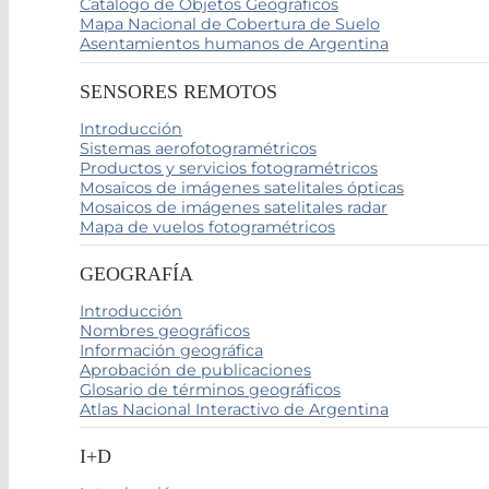
Catálogo de Objetos Geográficos
Mapa Nacional de Cobertura de Suelo
Asentamientos humanos de Argentina
SENSORES REMOTOS
Introducción
Sistemas aerofotogramétricos
Productos y servicios fotogramétricos
Mosaicos de imágenes satelitales ópticas
Mosaicos de imágenes satelitales radar
Mapa de vuelos fotogramétricos
GEOGRAFÍA
Introducción
Nombres geográficos
Información geográfica
Aprobación de publicaciones
Glosario de términos geográficos
Atlas Nacional Interactivo de Argentina
I+D