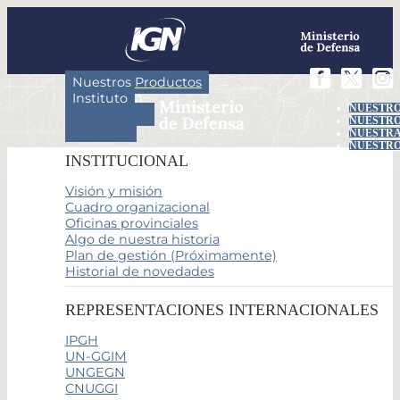
Nuestros Productos
Instituto
NUESTRO
Actividades
NUESTRO
Servicios
NUESTRA
NUESTRO
INSTITUCIONAL
Visión y misión
Cuadro organizacional
Oficinas provinciales
Algo de nuestra historia
Plan de gestión (Próximamente)
Historial de novedades
REPRESENTACIONES INTERNACIONALES
IPGH
UN-GGIM
UNGEGN
CNUGGI