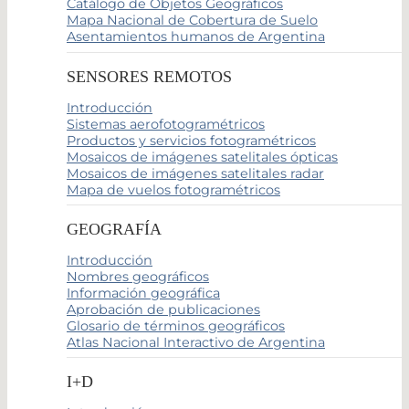
Catálogo de Objetos Geográficos
Mapa Nacional de Cobertura de Suelo
Asentamientos humanos de Argentina
SENSORES REMOTOS
Introducción
Sistemas aerofotogramétricos
Productos y servicios fotogramétricos
Mosaicos de imágenes satelitales ópticas
Mosaicos de imágenes satelitales radar
Mapa de vuelos fotogramétricos
GEOGRAFÍA
Introducción
Nombres geográficos
Información geográfica
Aprobación de publicaciones
Glosario de términos geográficos
Atlas Nacional Interactivo de Argentina
I+D