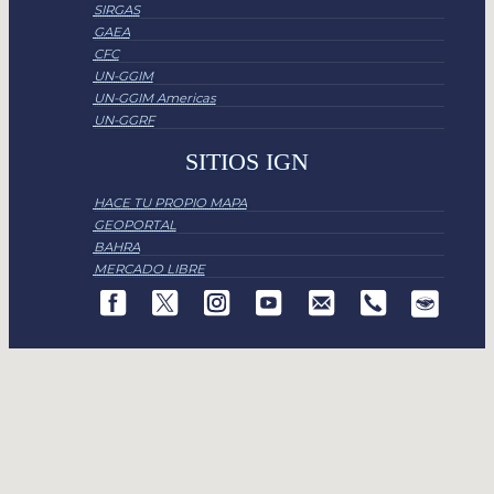
SIRGAS
GAEA
CFC
UN-GGIM
UN-GGIM Americas
UN-GGRF
SITIOS IGN
HACE TU PROPIO MAPA
GEOPORTAL
BAHRA
MERCADO LIBRE