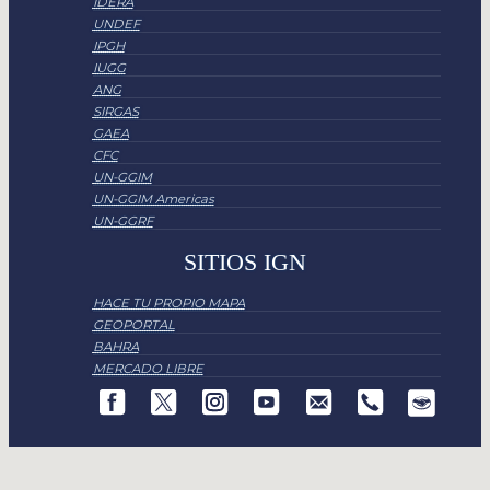
IDERA
UNDEF
IPGH
IUGG
ANG
SIRGAS
GAEA
CFC
UN-GGIM
UN-GGIM Americas
UN-GGRF
SITIOS IGN
HACE TU PROPIO MAPA
GEOPORTAL
BAHRA
MERCADO LIBRE