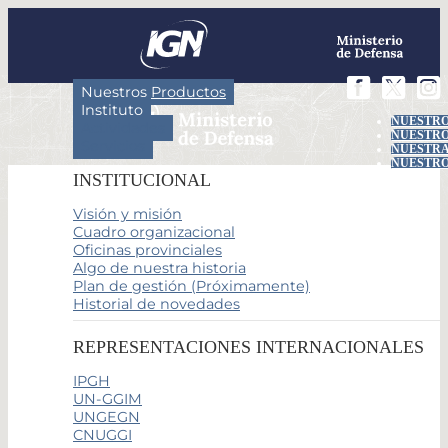
Nuestros Productos
Instituto
NUESTRO
Actividades
NUESTRO
Servicios
NUESTRA
NUESTRO
INSTITUCIONAL
Visión y misión
Cuadro organizacional
Oficinas provinciales
Algo de nuestra historia
Plan de gestión (Próximamente)
Historial de novedades
REPRESENTACIONES INTERNACIONALES
IPGH
UN-GGIM
UNGEGN
CNUGGI