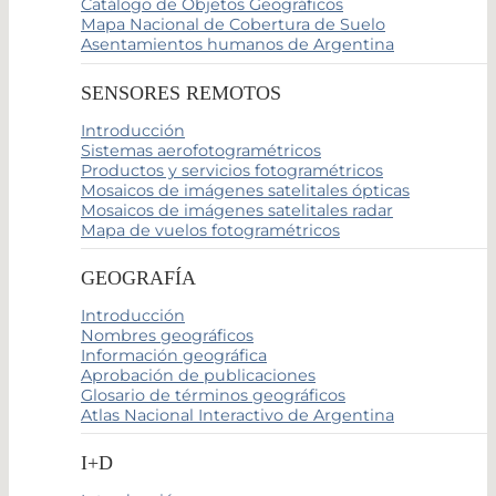
Catálogo de Objetos Geográficos
Mapa Nacional de Cobertura de Suelo
Asentamientos humanos de Argentina
SENSORES REMOTOS
Introducción
Sistemas aerofotogramétricos
Productos y servicios fotogramétricos
Mosaicos de imágenes satelitales ópticas
Mosaicos de imágenes satelitales radar
Mapa de vuelos fotogramétricos
GEOGRAFÍA
Introducción
Nombres geográficos
Información geográfica
Aprobación de publicaciones
Glosario de términos geográficos
Atlas Nacional Interactivo de Argentina
I+D