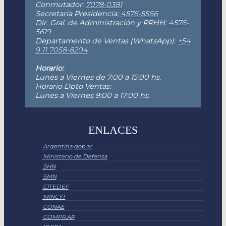
Conmutador:
7078-0381
Secretaría Presidencia:
4576-5566
Dir. Gral. de Administración y RRHH:
4576-
5619
Departamento de Ventas (WhatsApp):
+54
9 11 7058-8204
Horario:
Lunes a Viernes de 7:00 a 15:00 hs.
Horario Dpto Ventas:
Lunes a Viernes 9:00 a 17:00 hs.
ENLACES
Argentina.gob.ar
Ministerio de Defensa
SHN
SMN
CITEDEF
MINCYT
CONAE
COMPR.AR