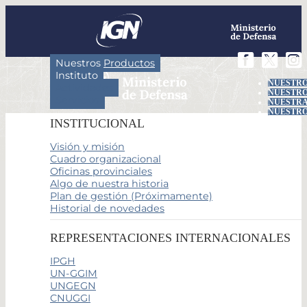
Nuestros Productos
Instituto
NUESTRO
Actividades
NUESTRO
Servicios
NUESTRA
NUESTRO
INSTITUCIONAL
Visión y misión
Cuadro organizacional
Oficinas provinciales
Algo de nuestra historia
Plan de gestión (Próximamente)
Historial de novedades
REPRESENTACIONES INTERNACIONALES
IPGH
UN-GGIM
UNGEGN
CNUGGI