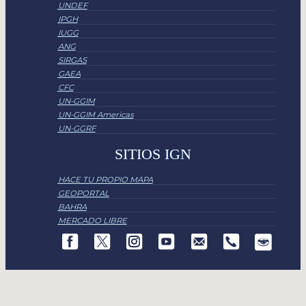
UNDEF
IPGH
IUGG
ANG
SIRGAS
GAEA
CFC
UN-GGIM
UN-GGIM Americas
UN-GGRF
SITIOS IGN
HACE TU PROPIO MAPA
GEOPORTAL
BAHRA
MERCADO LIBRE