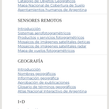
Catálogo de Objetos Geográficos
Mapa Nacional de Cobertura de Suelo
Asentamientos humanos de Argentina
SENSORES REMOTOS
Introducción
Sistemas aerofotogramétricos
Productos y servicios fotogramétricos
Mosaicos de imágenes satelitales ópticas
Mosaicos de imágenes satelitales radar
Mapa de vuelos fotogramétricos
GEOGRAFÍA
Introducción
Nombres geográficos
Información geográfica
Aprobación de publicaciones
Glosario de términos geográficos
Atlas Nacional Interactivo de Argentina
I+D