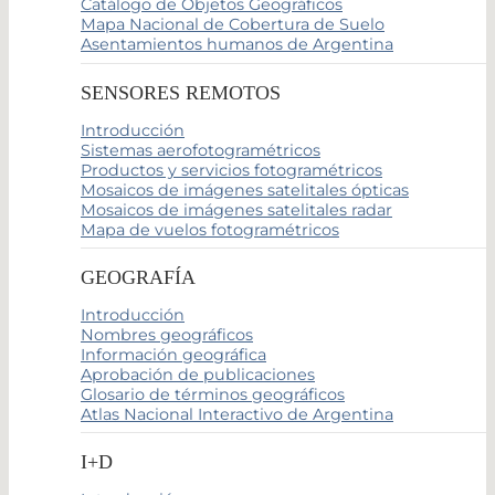
Catálogo de Objetos Geográficos
Mapa Nacional de Cobertura de Suelo
Asentamientos humanos de Argentina
SENSORES REMOTOS
Introducción
Sistemas aerofotogramétricos
Productos y servicios fotogramétricos
Mosaicos de imágenes satelitales ópticas
Mosaicos de imágenes satelitales radar
Mapa de vuelos fotogramétricos
GEOGRAFÍA
Introducción
Nombres geográficos
Información geográfica
Aprobación de publicaciones
Glosario de términos geográficos
Atlas Nacional Interactivo de Argentina
I+D