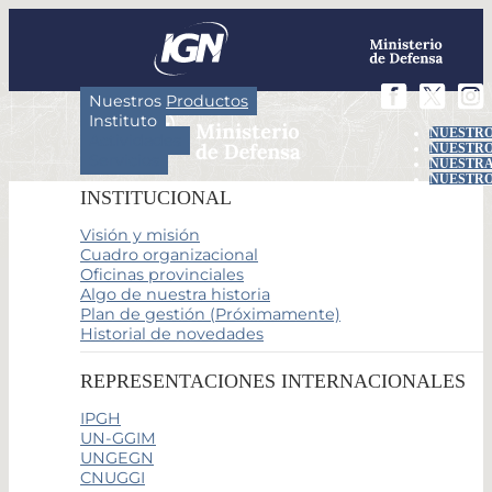
Nuestros Productos
Instituto
NUESTRO
Actividades
NUESTRO
Servicios
NUESTRA
NUESTRO
INSTITUCIONAL
Visión y misión
Cuadro organizacional
Oficinas provinciales
Algo de nuestra historia
Plan de gestión (Próximamente)
Historial de novedades
REPRESENTACIONES INTERNACIONALES
IPGH
UN-GGIM
UNGEGN
CNUGGI