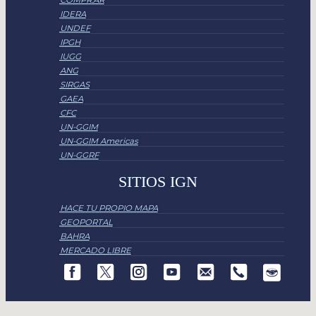
COMPR.AR
IDERA
UNDEF
IPGH
IUGG
ANG
SIRGAS
GAEA
CFC
UN-GGIM
UN-GGIM Americas
UN-GGRF
SITIOS IGN
HACE TU PROPIO MAPA
GEOPORTAL
BAHRA
MERCADO LIBRE