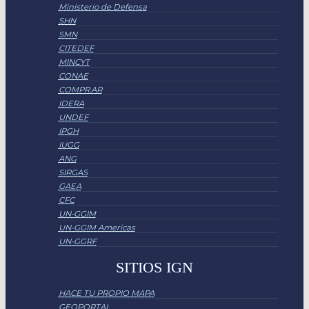
Ministerio de Defensa
SHN
SMN
CITEDEF
MINCYT
CONAE
COMPR.AR
IDERA
UNDEF
IPGH
IUGG
ANG
SIRGAS
GAEA
CFC
UN-GGIM
UN-GGIM Americas
UN-GGRF
SITIOS IGN
HACE TU PROPIO MAPA
GEOPORTAL