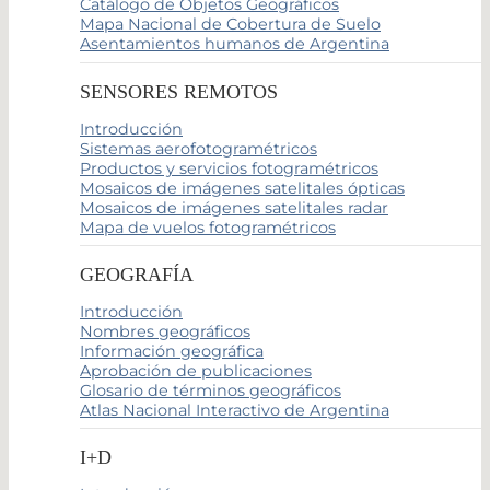
Catálogo de Objetos Geográficos
Mapa Nacional de Cobertura de Suelo
Asentamientos humanos de Argentina
SENSORES REMOTOS
Introducción
Sistemas aerofotogramétricos
Productos y servicios fotogramétricos
Mosaicos de imágenes satelitales ópticas
Mosaicos de imágenes satelitales radar
Mapa de vuelos fotogramétricos
GEOGRAFÍA
Introducción
Nombres geográficos
Información geográfica
Aprobación de publicaciones
Glosario de términos geográficos
Atlas Nacional Interactivo de Argentina
I+D