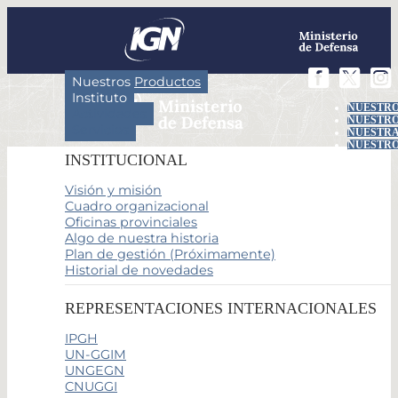
Nuestros Productos
Instituto
NUESTRO
Actividades
NUESTRO
Servicios
NUESTRA
NUESTRO
INSTITUCIONAL
Visión y misión
Cuadro organizacional
Oficinas provinciales
Algo de nuestra historia
Plan de gestión (Próximamente)
Historial de novedades
REPRESENTACIONES INTERNACIONALES
IPGH
UN-GGIM
UNGEGN
CNUGGI