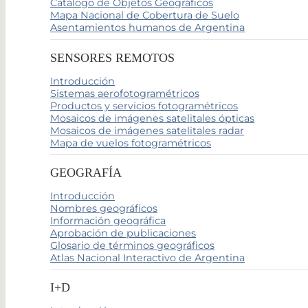
Catálogo de Objetos Geográficos
Mapa Nacional de Cobertura de Suelo
Asentamientos humanos de Argentina
SENSORES REMOTOS
Introducción
Sistemas aerofotogramétricos
Productos y servicios fotogramétricos
Mosaicos de imágenes satelitales ópticas
Mosaicos de imágenes satelitales radar
Mapa de vuelos fotogramétricos
GEOGRAFÍA
Introducción
Nombres geográficos
Información geográfica
Aprobación de publicaciones
Glosario de términos geográficos
Atlas Nacional Interactivo de Argentina
I+D