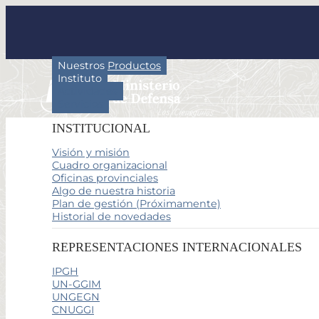
Nuestros Productos
Instituto
Actividades
Servicios
INSTITUCIONAL
Visión y misión
Cuadro organizacional
Oficinas provinciales
Algo de nuestra historia
Plan de gestión (Próximamente)
Historial de novedades
REPRESENTACIONES INTERNACIONALES
IPGH
UN-GGIM
UNGEGN
CNUGGI