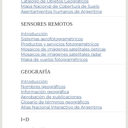
Catálogo de Objetos Geográficos
Mapa Nacional de Cobertura de Suelo
Asentamientos humanos de Argentina
SENSORES REMOTOS
Introducción
Sistemas aerofotogramétricos
Productos y servicios fotogramétricos
Mosaicos de imágenes satelitales ópticas
Mosaicos de imágenes satelitales radar
Mapa de vuelos fotogramétricos
GEOGRAFÍA
Introducción
Nombres geográficos
Información geográfica
Aprobación de publicaciones
Glosario de términos geográficos
Atlas Nacional Interactivo de Argentina
I+D