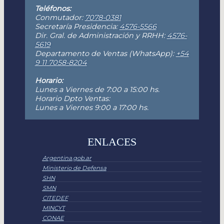
Teléfonos:
Conmutador:
7078-0381
Secretaría Presidencia:
4576-5566
Dir. Gral. de Administración y RRHH:
4576-
5619
Departamento de Ventas (WhatsApp):
+54
9 11 7058-8204
Horario:
Lunes a Viernes de 7:00 a 15:00 hs.
Horario Dpto Ventas:
Lunes a Viernes 9:00 a 17:00 hs.
ENLACES
Argentina.gob.ar
Ministerio de Defensa
SHN
SMN
CITEDEF
MINCYT
CONAE