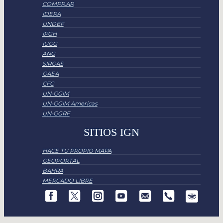
COMPR.AR
IDERA
UNDEF
IPGH
IUGG
ANG
SIRGAS
GAEA
CFC
UN-GGIM
UN-GGIM Americas
UN-GGRF
SITIOS IGN
HACE TU PROPIO MAPA
GEOPORTAL
BAHRA
MERCADO LIBRE