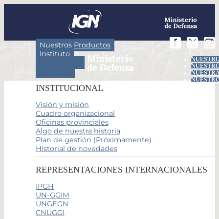
Nuestros Productos
Instituto
NUESTRO
Actividades
NUESTRO
Servicios
NUESTRA
NUESTRO
INSTITUCIONAL
Visión y misión
Cuadro organizacional
Oficinas provinciales
Algo de nuestra historia
Plan de gestión (Próximamente)
Historial de novedades
REPRESENTACIONES INTERNACIONALES
IPGH
UN-GGIM
UNGEGN
CNUGGI