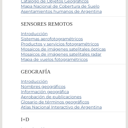
Catálogo de Objetos Geográficos
Mapa Nacional de Cobertura de Suelo
Asentamientos humanos de Argentina
SENSORES REMOTOS
Introducción
Sistemas aerofotogramétricos
Productos y servicios fotogramétricos
Mosaicos de imágenes satelitales ópticas
Mosaicos de imágenes satelitales radar
Mapa de vuelos fotogramétricos
GEOGRAFÍA
Introducción
Nombres geográficos
Información geográfica
Aprobación de publicaciones
Glosario de términos geográficos
Atlas Nacional Interactivo de Argentina
I+D