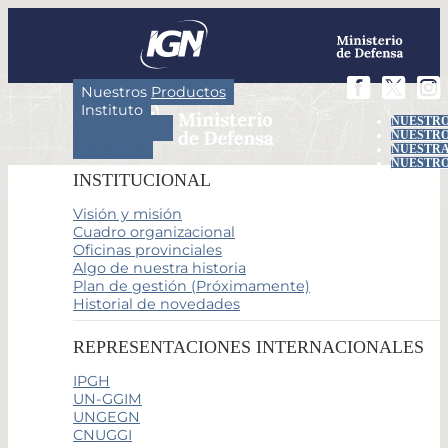
Nuestros Productos
Instituto
NUESTRO
Actividades
NUESTRO
Servicios
NUESTRA
NUESTRO
INSTITUCIONAL
Visión y misión
Cuadro organizacional
Oficinas provinciales
Algo de nuestra historia
Plan de gestión (Próximamente)
Historial de novedades
REPRESENTACIONES INTERNACIONALES
IPGH
UN-GGIM
UNGEGN
CNUGGI