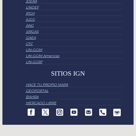
IDERA
UNDEF
IPGH
IUGG
ANG
SIRGAS
GAEA
CFC
UN-GGIM
UN-GGIM Americas
UN-GGRF
SITIOS IGN
HACE TU PROPIO MAPA
GEOPORTAL
BAHRA
MERCADO LIBRE