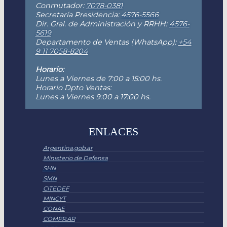
Conmutador:
7078-0381
Secretaría Presidencia:
4576-5566
Dir. Gral. de Administración y RRHH:
4576-
5619
Departamento de Ventas (WhatsApp):
+54
9 11 7058-8204
Horario:
Lunes a Viernes de 7:00 a 15:00 hs.
Horario Dpto Ventas:
Lunes a Viernes 9:00 a 17:00 hs.
ENLACES
Argentina.gob.ar
Ministerio de Defensa
SHN
SMN
CITEDEF
MINCYT
CONAE
COMPR.AR