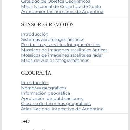
Catálogo de Objetos Geográficos
Mapa Nacional de Cobertura de Suelo
Asentamientos humanos de Argentina
SENSORES REMOTOS
Introducción
Sistemas aerofotogramétricos
Productos y servicios fotogramétricos
Mosaicos de imágenes satelitales ópticas
Mosaicos de imágenes satelitales radar
Mapa de vuelos fotogramétricos
GEOGRAFÍA
Introducción
Nombres geográficos
Información geográfica
Aprobación de publicaciones
Glosario de términos geográficos
Atlas Nacional Interactivo de Argentina
I+D