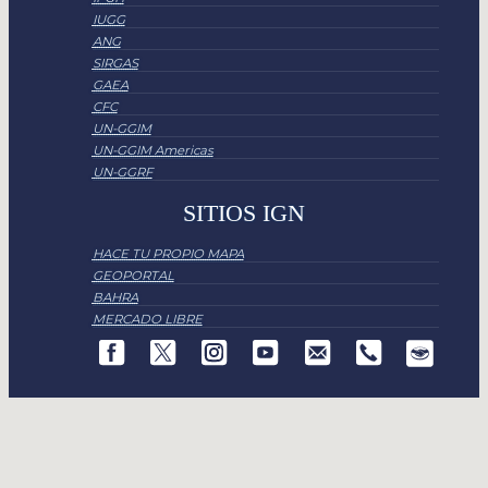
IUGG
ANG
SIRGAS
GAEA
CFC
UN-GGIM
UN-GGIM Americas
UN-GGRF
SITIOS IGN
HACE TU PROPIO MAPA
GEOPORTAL
BAHRA
MERCADO LIBRE