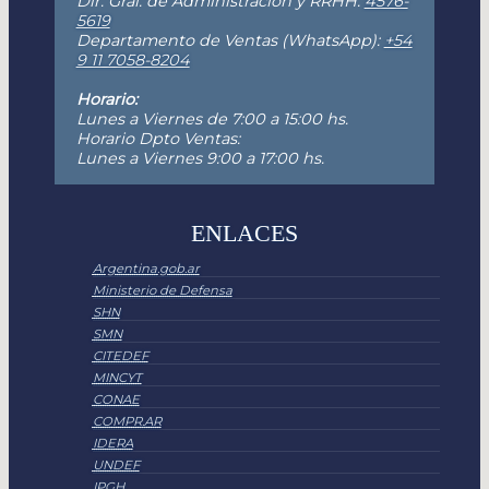
Dir. Gral. de Administración y RRHH:
4576-
5619
Departamento de Ventas (WhatsApp):
+54
9 11 7058-8204
Horario:
Lunes a Viernes de 7:00 a 15:00 hs.
Horario Dpto Ventas:
Lunes a Viernes 9:00 a 17:00 hs.
ENLACES
Argentina.gob.ar
Ministerio de Defensa
SHN
SMN
CITEDEF
MINCYT
CONAE
COMPR.AR
IDERA
UNDEF
IPGH