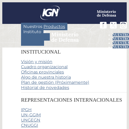
Nuestros Productos
Instituto
NUESTRO
Actividades
NUESTRO
Servicios
NUESTRA
NUESTRO
INSTITUCIONAL
Visión y misión
Cuadro organizacional
Oficinas provinciales
Algo de nuestra historia
Plan de gestión (Próximamente)
Historial de novedades
REPRESENTACIONES INTERNACIONALES
IPGH
UN-GGIM
UNGEGN
CNUGGI