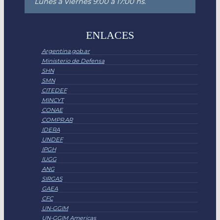
Lunes a Viernes 9:00 a 17:00 hs.
ENLACES
Argentina.gob.ar
Ministerio de Defensa
SHN
SMN
CITEDEF
MINCYT
CONAE
COMPR.AR
IDERA
UNDEF
IPGH
IUGG
ANG
SIRGAS
GAEA
CFC
UN-GGIM
UN-GGIM Americas