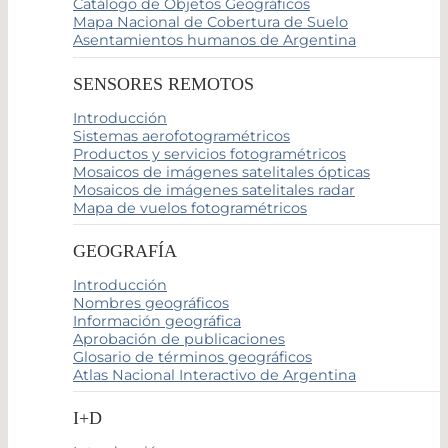
Catálogo de Objetos Geográficos
Mapa Nacional de Cobertura de Suelo
Asentamientos humanos de Argentina
SENSORES REMOTOS
Introducción
Sistemas aerofotogramétricos
Productos y servicios fotogramétricos
Mosaicos de imágenes satelitales ópticas
Mosaicos de imágenes satelitales radar
Mapa de vuelos fotogramétricos
GEOGRAFÍA
Introducción
Nombres geográficos
Información geográfica
Aprobación de publicaciones
Glosario de términos geográficos
Atlas Nacional Interactivo de Argentina
I+D