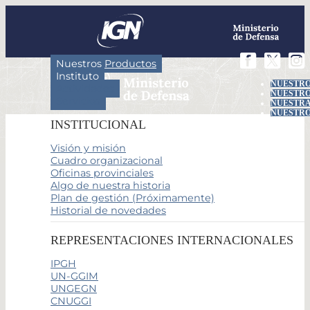
Nuestros Productos
Instituto
NUESTRO
Actividades
NUESTRO
Servicios
NUESTRA
NUESTRO
INSTITUCIONAL
Visión y misión
Cuadro organizacional
Oficinas provinciales
Algo de nuestra historia
Plan de gestión (Próximamente)
Historial de novedades
REPRESENTACIONES INTERNACIONALES
IPGH
UN-GGIM
UNGEGN
CNUGGI