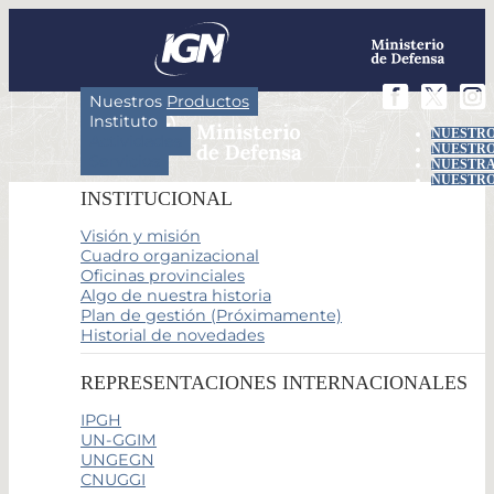
Nuestros Productos
Instituto
NUESTRO
Actividades
NUESTRO
Servicios
NUESTRA
NUESTRO
INSTITUCIONAL
Visión y misión
Cuadro organizacional
Oficinas provinciales
Algo de nuestra historia
Plan de gestión (Próximamente)
Historial de novedades
REPRESENTACIONES INTERNACIONALES
IPGH
UN-GGIM
UNGEGN
CNUGGI