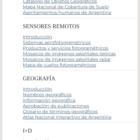
Catálogo de Objetos Geográficos
Mapa Nacional de Cobertura de Suelo
Asentamientos humanos de Argentina
SENSORES REMOTOS
Introducción
Sistemas aerofotogramétricos
Productos y servicios fotogramétricos
Mosaicos de imágenes satelitales ópticas
Mosaicos de imágenes satelitales radar
Mapa de vuelos fotogramétricos
GEOGRAFÍA
Introducción
Nombres geográficos
Información geográfica
Aprobación de publicaciones
Glosario de términos geográficos
Atlas Nacional Interactivo de Argentina
I+D