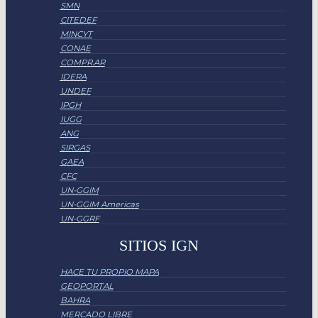
SMN
CITEDEF
MINCYT
CONAE
COMPR.AR
IDERA
UNDEF
IPGH
IUGG
ANG
SIRGAS
GAEA
CFC
UN-GGIM
UN-GGIM Americas
UN-GGRF
SITIOS IGN
HACE TU PROPIO MAPA
GEOPORTAL
BAHRA
MERCADO LIBRE