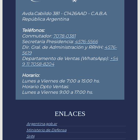
Avda.Cabildo 381 - C1426AAD - C.A.B.A.
República Argentina
Teléfonos:
Conmutador:
7078-0381
Secretaría Presidencia:
4576-5566
Dir. Gral. de Administración y RRHH:
4576-
5619
Departamento de Ventas (WhatsApp):
+54
9 11 7058-8204
Horario:
Lunes a Viernes de 7:00 a 15:00 hs.
Horario Dpto Ventas:
Lunes a Viernes 9:00 a 17:00 hs.
ENLACES
Argentina.gob.ar
Ministerio de Defensa
SHN