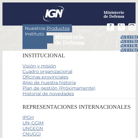
Nuestros Productos
Instituto
NUESTRO
Actividades
NUESTRO
Servicios
NUESTRA
NUESTRO
INSTITUCIONAL
Visión y misión
Cuadro organizacional
Oficinas provinciales
Algo de nuestra historia
Plan de gestión (Próximamente)
Historial de novedades
REPRESENTACIONES INTERNACIONALES
IPGH
UN-GGIM
UNGEGN
CNUGGI