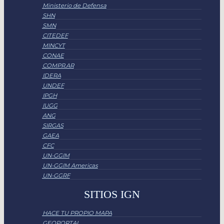
Ministerio de Defensa
SHN
SMN
CITEDEF
MINCYT
CONAE
COMPR.AR
IDERA
UNDEF
IPGH
IUGG
ANG
SIRGAS
GAEA
CFC
UN-GGIM
UN-GGIM Americas
UN-GGRF
SITIOS IGN
HACE TU PROPIO MAPA
GEOPORTAL