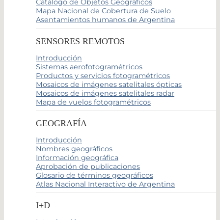
Catálogo de Objetos Geográficos
Mapa Nacional de Cobertura de Suelo
Asentamientos humanos de Argentina
SENSORES REMOTOS
Introducción
Sistemas aerofotogramétricos
Productos y servicios fotogramétricos
Mosaicos de imágenes satelitales ópticas
Mosaicos de imágenes satelitales radar
Mapa de vuelos fotogramétricos
GEOGRAFÍA
Introducción
Nombres geográficos
Información geográfica
Aprobación de publicaciones
Glosario de términos geográficos
Atlas Nacional Interactivo de Argentina
I+D