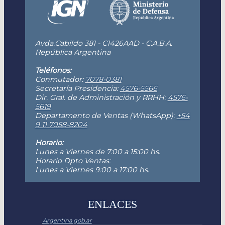
Avda.Cabildo 381 - C1426AAD - C.A.B.A.
República Argentina
Teléfonos:
Conmutador:
7078-0381
Secretaría Presidencia:
4576-5566
Dir. Gral. de Administración y RRHH:
4576-
5619
Departamento de Ventas (WhatsApp):
+54
9 11 7058-8204
Horario:
Lunes a Viernes de 7:00 a 15:00 hs.
Horario Dpto Ventas:
Lunes a Viernes 9:00 a 17:00 hs.
ENLACES
Argentina.gob.ar